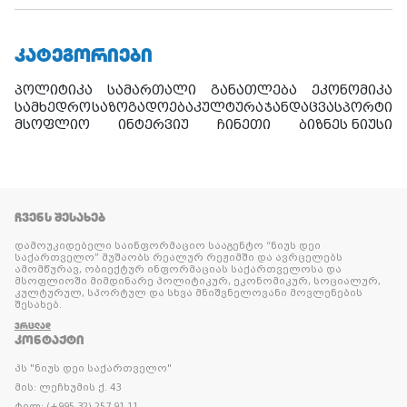
ᲙᲐᲢᲔᲒᲝᲠᲘᲔᲑᲘ
პოლიტიკა
სამართალი
განათლება
ეკონომიკა
სამხედრო
საზოგადოება
კულტურა
ჯანდაცვა
სპორტი
მსოფლიო
ინტერვიუ
ჩინეთი
ბიზნეს ნიუსი
ᲩᲕᲔᲜᲡ ᲨᲔᲡᲐᲮᲔᲑ
დამოუკიდებელი საინფორმაციო სააგენტო “ნიუს დეი
საქართველო” მუშაობს რეალურ რეჟიმში და ავრცელებს
ამომწურავ, ობიექტურ ინფორმაციას საქართველოსა და
მსოფლიოში მიმდინარე პოლიტიკურ, ეკონომიკურ, სოციალურ,
კულტურულ, სპორტულ და სხვა მნიშვნელოვანი მოვლენების
შესახებ.
ᲕᲠᲪᲚᲐᲓ
ᲙᲝᲜᲢᲐᲥᲢᲘ
პს "ნიუს დეი საქართველო"
მის: ლეჩხუმის ქ. 43
ტელ: (+995 32) 257 91 11