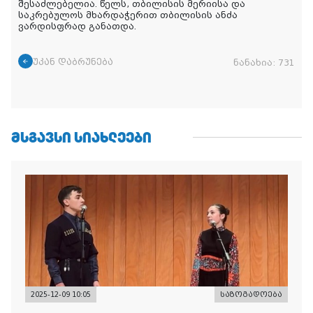
შესაძლებელია. წელს, თბილისის მერიისა და
საკრებულოს მხარდაჭერით თბილისის ანძა
ვარდისფრად განათდა.
უკან დაბრუნება
ნანახია:
731
ᲛᲡᲒᲐᲕᲡᲘ ᲡᲘᲐᲮᲚᲔᲔᲑᲘ
2025-12-09 10:05
საზოგადოება