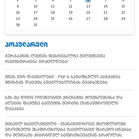
2
3
4
5
6
7
8
9
10
11
12
13
14
15
16
17
18
19
20
21
22
23
24
25
26
27
28
29
30
31
ᲞᲝᲞᲣᲚᲐᲠᲣᲚᲘ
გურჯაანის ღვინის ფესტივალზე მეღვინეთა
რეგისტრაცია გრძელდება!
მზეს ვერ დაემალები - PSP-ს საზაფხულო კამპანია
მზისგან დაცვის აუცილებლობას გვახსენებს
სუს-მა დიდი ოდენობით ქრთამის მოთხოვნისა და
აღების ფაქტზე ბათუმის მერიის თანამშრომელი
დააკავა
მიხეილ ყაველაშვილი - თანამედროვე მსოფლიოში
ეროვნული უსაფრთხოება გაცილებით ფართო ცნებაა
და მოიცავს ჰიბრიდულ საფრთხეებთან ბრძოლას,