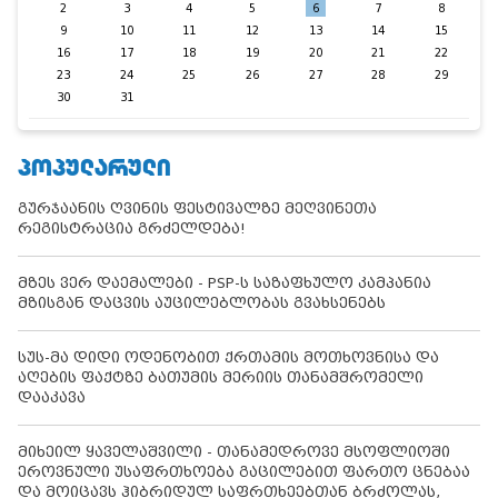
2
3
4
5
6
7
8
9
10
11
12
13
14
15
16
17
18
19
20
21
22
23
24
25
26
27
28
29
30
31
ᲞᲝᲞᲣᲚᲐᲠᲣᲚᲘ
გურჯაანის ღვინის ფესტივალზე მეღვინეთა
რეგისტრაცია გრძელდება!
მზეს ვერ დაემალები - PSP-ს საზაფხულო კამპანია
მზისგან დაცვის აუცილებლობას გვახსენებს
სუს-მა დიდი ოდენობით ქრთამის მოთხოვნისა და
აღების ფაქტზე ბათუმის მერიის თანამშრომელი
დააკავა
მიხეილ ყაველაშვილი - თანამედროვე მსოფლიოში
ეროვნული უსაფრთხოება გაცილებით ფართო ცნებაა
და მოიცავს ჰიბრიდულ საფრთხეებთან ბრძოლას,