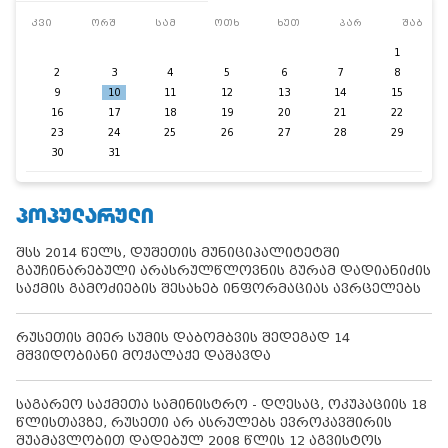
კვი
ორშ
სამ
ოთხ
ხუთ
პარ
შაბ
1
2
3
4
5
6
7
8
9
10
11
12
13
14
15
16
17
18
19
20
21
22
23
24
25
26
27
28
29
30
31
ᲞᲝᲞᲣᲚᲐᲠᲣᲚᲘ
შსს 2014 წელს, დუშეთის მუნიციპალიტეტში
გაუჩინარებული არასრულწლოვნის გურამ დადიანიძის
საქმის გამოძიების შესახებ ინფორმაციას ავრცელებს
რუსეთის მიერ სუმის დაბომბვის შედეგად 14
მშვიდობიანი მოქალაქე დაშავდა
საგარეო საქმეთა სამინისტრო - დღესაც, ოკუპაციის 18
წლისთავზე, რუსეთი არ ასრულებს ევროკავშირის
შუამავლობით დადებულ 2008 წლის 12 აგვისტოს