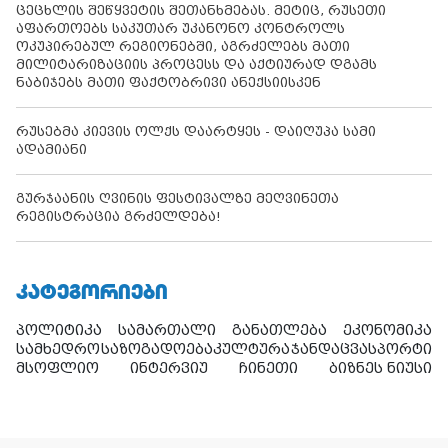
ცეცხლის შეწყვეტის შეთანხმებას. მეტიც, რუსეთი
აფართოებს საკუთარ უკანონო კონტროლს
ოკუპირებულ რეგიონებში, აგრძელებს მათი
მილიტარიზაციის პროცესს და აქტიურად დგამს
ნაბიჯებს მათი ფაქტობრივი ანექსიისკენ
რუსებმა კიევის ოლქს დაარტყეს - დაიღუპა სამი
ადამიანი
გურჯაანის ღვინის ფესტივალზე მეღვინეთა
რეგისტრაცია გრძელდება!
ᲙᲐᲢᲔᲒᲝᲠᲘᲔᲑᲘ
პოლიტიკა
სამართალი
განათლება
ეკონომიკა
სამხედრო
საზოგადოება
კულტურა
ჯანდაცვა
სპორტი
მსოფლიო
ინტერვიუ
ჩინეთი
ბიზნეს ნიუსი