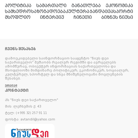
პოლიტიკა
სამართალი
განათლება
ეკონომიკა
სამხედრო
საზოგადოება
კულტურა
ჯანდაცვა
სპორტი
მსოფლიო
ინტერვიუ
ჩინეთი
ბიზნეს ნიუსი
ᲩᲕᲔᲜᲡ ᲨᲔᲡᲐᲮᲔᲑ
დამოუკიდებელი საინფორმაციო სააგენტო “ნიუს დეი
საქართველო” მუშაობს რეალურ რეჟიმში და ავრცელებს
ამომწურავ, ობიექტურ ინფორმაციას საქართველოსა და
მსოფლიოში მიმდინარე პოლიტიკურ, ეკონომიკურ, სოციალურ,
კულტურულ, სპორტულ და სხვა მნიშვნელოვანი მოვლენების
შესახებ.
ᲕᲠᲪᲚᲐᲓ
ᲙᲝᲜᲢᲐᲥᲢᲘ
პს "ნიუს დეი საქართველო"
მის: ლეჩხუმის ქ. 43
ტელ: (+995 32) 257 91 11
ფოსტა: avtandil@yahoo.com