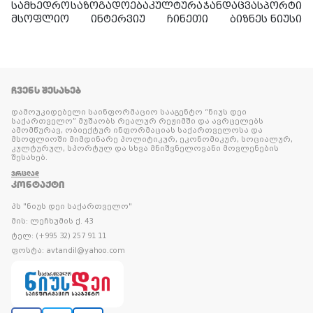
სამხედრო
საზოგადოება
კულტურა
ჯანდაცვა
სპორტი
მსოფლიო
ინტერვიუ
ჩინეთი
ბიზნეს ნიუსი
ᲩᲕᲔᲜᲡ ᲨᲔᲡᲐᲮᲔᲑ
დამოუკიდებელი საინფორმაციო სააგენტო “ნიუს დეი
საქართველო” მუშაობს რეალურ რეჟიმში და ავრცელებს
ამომწურავ, ობიექტურ ინფორმაციას საქართველოსა და
მსოფლიოში მიმდინარე პოლიტიკურ, ეკონომიკურ, სოციალურ,
კულტურულ, სპორტულ და სხვა მნიშვნელოვანი მოვლენების
შესახებ.
ᲕᲠᲪᲚᲐᲓ
ᲙᲝᲜᲢᲐᲥᲢᲘ
პს "ნიუს დეი საქართველო"
მის: ლეჩხუმის ქ. 43
ტელ: (+995 32) 257 91 11
ფოსტა: avtandil@yahoo.com