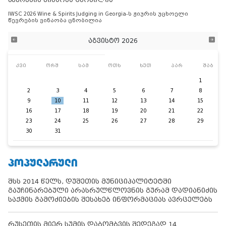
IWSC 2026 Wine & Spirits Judging in Georgia-ს ჟიურის უცხოელი
წევრების ვინაობა ცნობილია
აგვისტო 2026
კვი
ორშ
სამ
ოთხ
ხუთ
პარ
შაბ
1
2
3
4
5
6
7
8
9
10
11
12
13
14
15
16
17
18
19
20
21
22
23
24
25
26
27
28
29
30
31
ᲞᲝᲞᲣᲚᲐᲠᲣᲚᲘ
შსს 2014 წელს, დუშეთის მუნიციპალიტეტში
გაუჩინარებული არასრულწლოვნის გურამ დადიანიძის
საქმის გამოძიების შესახებ ინფორმაციას ავრცელებს
რუსეთის მიერ სუმის დაბომბვის შედეგად 14