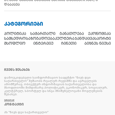
დააკავა
ᲙᲐᲢᲔᲒᲝᲠᲘᲔᲑᲘ
პოლიტიკა
სამართალი
განათლება
ეკონომიკა
სამხედრო
საზოგადოება
კულტურა
ჯანდაცვა
სპორტი
მსოფლიო
ინტერვიუ
ჩინეთი
ბიზნეს ნიუსი
ᲩᲕᲔᲜᲡ ᲨᲔᲡᲐᲮᲔᲑ
დამოუკიდებელი საინფორმაციო სააგენტო “ნიუს დეი
საქართველო” მუშაობს რეალურ რეჟიმში და ავრცელებს
ამომწურავ, ობიექტურ ინფორმაციას საქართველოსა და
მსოფლიოში მიმდინარე პოლიტიკურ, ეკონომიკურ, სოციალურ,
კულტურულ, სპორტულ და სხვა მნიშვნელოვანი მოვლენების
შესახებ.
ᲕᲠᲪᲚᲐᲓ
ᲙᲝᲜᲢᲐᲥᲢᲘ
პს "ნიუს დეი საქართველო"