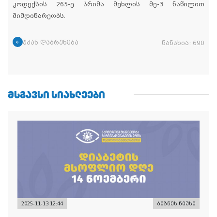
კოდექსის 265-ე პრიმა მუხლის მე-3 ნაწილით
მიმდინარეობს.
უკან დაბრუნება
ნანახია:
690
ᲛᲡᲒᲐᲕᲡᲘ ᲡᲘᲐᲮᲚᲔᲔᲑᲘ
2025-11-13 12:44
ბიზნეს ნიუსი