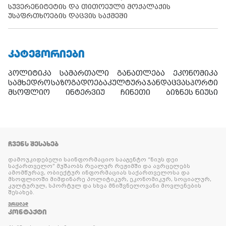
სუვერენიტეტის და თითოეული მოქალაქის
უსაფრთხოების დაცვის საქმეში
ᲙᲐᲢᲔᲒᲝᲠᲘᲔᲑᲘ
პოლიტიკა
სამართალი
განათლება
ეკონომიკა
სამხედრო
საზოგადოება
კულტურა
ჯანდაცვა
სპორტი
მსოფლიო
ინტერვიუ
ჩინეთი
ბიზნეს ნიუსი
ᲩᲕᲔᲜᲡ ᲨᲔᲡᲐᲮᲔᲑ
დამოუკიდებელი საინფორმაციო სააგენტო “ნიუს დეი
საქართველო” მუშაობს რეალურ რეჟიმში და ავრცელებს
ამომწურავ, ობიექტურ ინფორმაციას საქართველოსა და
მსოფლიოში მიმდინარე პოლიტიკურ, ეკონომიკურ, სოციალურ,
კულტურულ, სპორტულ და სხვა მნიშვნელოვანი მოვლენების
შესახებ.
ᲕᲠᲪᲚᲐᲓ
ᲙᲝᲜᲢᲐᲥᲢᲘ