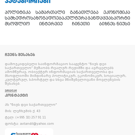
ᲙᲐᲢᲔᲒᲝᲠᲘᲔᲑᲘ
პოლიტიკა
სამართალი
განათლება
ეკონომიკა
სამხედრო
საზოგადოება
კულტურა
ჯანდაცვა
სპორტი
მსოფლიო
ინტერვიუ
ჩინეთი
ბიზნეს ნიუსი
ᲩᲕᲔᲜᲡ ᲨᲔᲡᲐᲮᲔᲑ
დამოუკიდებელი საინფორმაციო სააგენტო “ნიუს დეი
საქართველო” მუშაობს რეალურ რეჟიმში და ავრცელებს
ამომწურავ, ობიექტურ ინფორმაციას საქართველოსა და
მსოფლიოში მიმდინარე პოლიტიკურ, ეკონომიკურ, სოციალურ,
კულტურულ, სპორტულ და სხვა მნიშვნელოვანი მოვლენების
შესახებ.
ᲕᲠᲪᲚᲐᲓ
ᲙᲝᲜᲢᲐᲥᲢᲘ
პს "ნიუს დეი საქართველო"
მის: ლეჩხუმის ქ. 43
ტელ: (+995 32) 257 91 11
ფოსტა: avtandil@yahoo.com