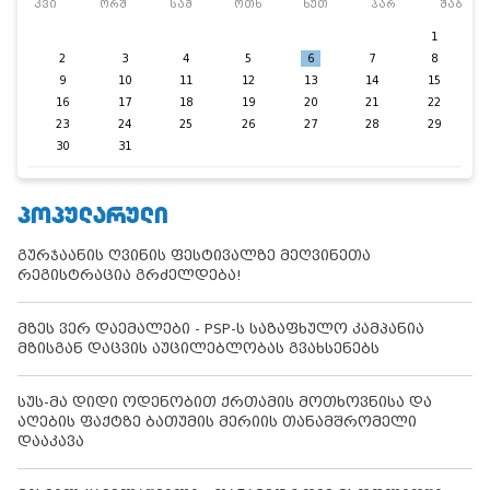
კვი
ორშ
სამ
ოთხ
ხუთ
პარ
შაბ
1
2
3
4
5
6
7
8
9
10
11
12
13
14
15
16
17
18
19
20
21
22
23
24
25
26
27
28
29
30
31
ᲞᲝᲞᲣᲚᲐᲠᲣᲚᲘ
გურჯაანის ღვინის ფესტივალზე მეღვინეთა
რეგისტრაცია გრძელდება!
მზეს ვერ დაემალები - PSP-ს საზაფხულო კამპანია
მზისგან დაცვის აუცილებლობას გვახსენებს
სუს-მა დიდი ოდენობით ქრთამის მოთხოვნისა და
აღების ფაქტზე ბათუმის მერიის თანამშრომელი
დააკავა