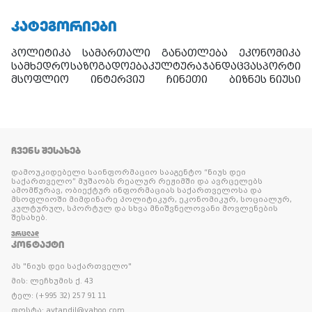
ᲙᲐᲢᲔᲒᲝᲠᲘᲔᲑᲘ
პოლიტიკა
სამართალი
განათლება
ეკონომიკა
სამხედრო
საზოგადოება
კულტურა
ჯანდაცვა
სპორტი
მსოფლიო
ინტერვიუ
ჩინეთი
ბიზნეს ნიუსი
ᲩᲕᲔᲜᲡ ᲨᲔᲡᲐᲮᲔᲑ
დამოუკიდებელი საინფორმაციო სააგენტო “ნიუს დეი
საქართველო” მუშაობს რეალურ რეჟიმში და ავრცელებს
ამომწურავ, ობიექტურ ინფორმაციას საქართველოსა და
მსოფლიოში მიმდინარე პოლიტიკურ, ეკონომიკურ, სოციალურ,
კულტურულ, სპორტულ და სხვა მნიშვნელოვანი მოვლენების
შესახებ.
ᲕᲠᲪᲚᲐᲓ
ᲙᲝᲜᲢᲐᲥᲢᲘ
პს "ნიუს დეი საქართველო"
მის: ლეჩხუმის ქ. 43
ტელ: (+995 32) 257 91 11
ფოსტა: avtandil@yahoo.com