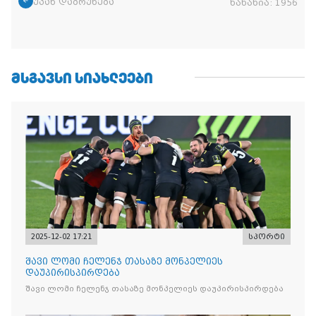
უკან დაბრუნება
ნანახია:
1956
ᲛᲡᲒᲐᲕᲡᲘ ᲡᲘᲐᲮᲚᲔᲔᲑᲘ
2025-12-02 17:21
სპორტი
შავი ლომი ჩელენჯ თასაზე მონპელიეს
დაუპირისპირდება
შავი ლომი ჩელენჯ თასაზე მონპელიეს დაუპირისპირდება