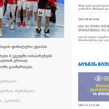
აუცილებლობას გ
მზეს ვერ დაემალები
კამპანია მზისგან 
გვახსენებს
2026-08-04 10:00
სუს-მა დიდი ოდ
მოთხოვნისა და ა
ბათუმის მერიის
სუს-მა დიდი ოდენობით ქრთამის
დააკავა
მოთხოვნისა და აღე
მერიის თანამშრომ
ნატის ფინალური ეტაპის
ები E ჯგუფში იასპარეზებს
დებთან ერთად.
ᲑᲘᲖᲜᲔᲡ ᲜᲘᲣ
მოში გაიმართება.
 სერბეთი;
ედონია, რუმინეთი;
, უკრაინა;
2025-11-13 12:44