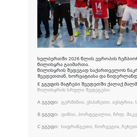
ხელბურთში 2026 წლის ევროპის ჩემპიო
წილისყრა გაიმართა.
წილისყრის შედეგად საქართველოს ნაკრ
შვედეთთან, ხორვატიასა და ნიდერლან
E ჯგუფის მატჩები შვედეთში ქალაქ მალ
წილისყრის სრული შედეგები:
A ჯგუფი:
გერმანია, ესპანეთი, ავსტრია,
B ჯგუფი:
დანია, პორტუგალია, ჩრდ. მაკ
C ჯგუფი:
საფრანგეთი, ნორვეგია, ჩეხეთი