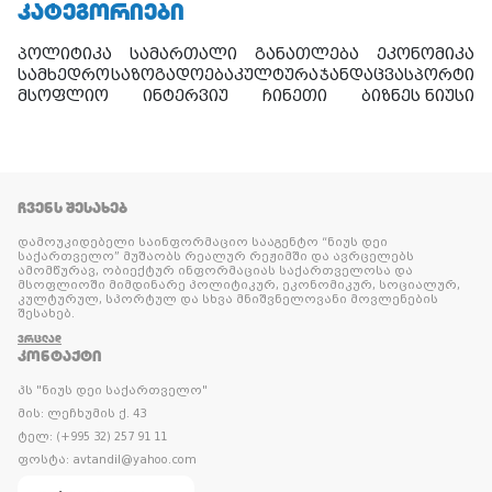
ᲙᲐᲢᲔᲒᲝᲠᲘᲔᲑᲘ
პოლიტიკა
სამართალი
განათლება
ეკონომიკა
სამხედრო
საზოგადოება
კულტურა
ჯანდაცვა
სპორტი
მსოფლიო
ინტერვიუ
ჩინეთი
ბიზნეს ნიუსი
ᲩᲕᲔᲜᲡ ᲨᲔᲡᲐᲮᲔᲑ
დამოუკიდებელი საინფორმაციო სააგენტო “ნიუს დეი
საქართველო” მუშაობს რეალურ რეჟიმში და ავრცელებს
ამომწურავ, ობიექტურ ინფორმაციას საქართველოსა და
მსოფლიოში მიმდინარე პოლიტიკურ, ეკონომიკურ, სოციალურ,
კულტურულ, სპორტულ და სხვა მნიშვნელოვანი მოვლენების
შესახებ.
ᲕᲠᲪᲚᲐᲓ
ᲙᲝᲜᲢᲐᲥᲢᲘ
პს "ნიუს დეი საქართველო"
მის: ლეჩხუმის ქ. 43
ტელ: (+995 32) 257 91 11
ფოსტა: avtandil@yahoo.com