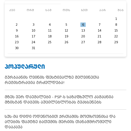
კვი
ორშ
სამ
ოთხ
ხუთ
პარ
შაბ
1
2
3
4
5
6
7
8
9
10
11
12
13
14
15
16
17
18
19
20
21
22
23
24
25
26
27
28
29
30
31
ᲞᲝᲞᲣᲚᲐᲠᲣᲚᲘ
გურჯაანის ღვინის ფესტივალზე მეღვინეთა
რეგისტრაცია გრძელდება!
მზეს ვერ დაემალები - PSP-ს საზაფხულო კამპანია
მზისგან დაცვის აუცილებლობას გვახსენებს
სუს-მა დიდი ოდენობით ქრთამის მოთხოვნისა და
აღების ფაქტზე ბათუმის მერიის თანამშრომელი
დააკავა