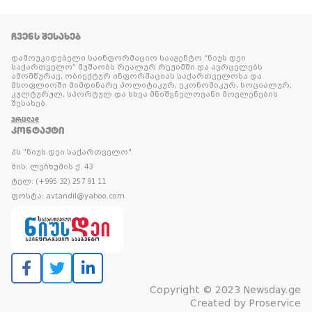
ᲩᲕᲔᲜᲡ ᲨᲔᲡᲐᲮᲔᲑ
დამოუკიდებელი საინფორმაციო სააგენტო “ნიუს დეი
საქართველო” მუშაობს რეალურ რეჟიმში და ავრცელებს
ამომწურავ, ობიექტურ ინფორმაციას საქართველოსა და
მსოფლიოში მიმდინარე პოლიტიკურ, ეკონომიკურ, სოციალურ,
კულტურულ, სპორტულ და სხვა მნიშვნელოვანი მოვლენების
შესახებ.
ᲕᲠᲪᲚᲐᲓ
ᲙᲝᲜᲢᲐᲥᲢᲘ
პს "ნიუს დეი საქართველო"
მის: ლეჩხუმის ქ. 43
ტელ: (+995 32) 257 91 11
ფოსტა: avtandil@yahoo.com
Copyright © 2023 Newsday.ge
Created by
Proservice