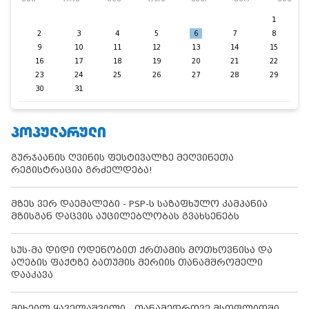
1
2
3
4
5
6
7
8
9
10
11
12
13
14
15
16
17
18
19
20
21
22
23
24
25
26
27
28
29
30
31
ᲞᲝᲞᲣᲚᲐᲠᲣᲚᲘ
გურჯაანის ღვინის ფესტივალზე მეღვინეთა
რეგისტრაცია გრძელდება!
მზეს ვერ დაემალები - PSP-ს საზაფხულო კამპანია
მზისგან დაცვის აუცილებლობას გვახსენებს
სუს-მა დიდი ოდენობით ქრთამის მოთხოვნისა და
აღების ფაქტზე ბათუმის მერიის თანამშრომელი
დააკავა
მიხეილ ყაველაშვილი - თანამედროვე მსოფლიოში