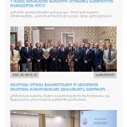
7 მაისს ყაზახეთში ფართოდ აღინიშნა სამშობლოს
დამცველის დღე!
ყაზახმა დიპლომატმა განაცხადა, რომ ყაზახეთის
პრეზიდენტი, კასსიმ-ჟომარტ ტოკაევი, დიდ ყურადღებას
2025-05-08 15:31
სამხედრო
იტალიის ელჩმა მასიმილიანო დ’ანტუონომ
იტალიის რეზიდენციაში უმასპინძლა ვიტორიო
ვენეტოს სახ. დივიზიის ს
კრწანისის ბაზაზე, ნატო-საქართველოს წვრთნებისა და
შეფასების ერთობლივ ცენტრში გაიმართა