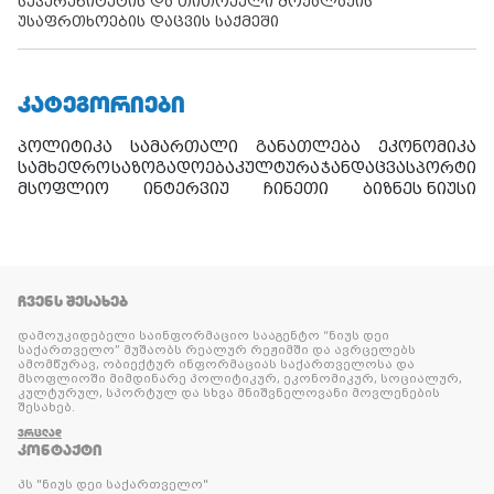
სუვერენიტეტის და თითოეული მოქალაქის
უსაფრთხოების დაცვის საქმეში
ᲙᲐᲢᲔᲒᲝᲠᲘᲔᲑᲘ
პოლიტიკა
სამართალი
განათლება
ეკონომიკა
სამხედრო
საზოგადოება
კულტურა
ჯანდაცვა
სპორტი
მსოფლიო
ინტერვიუ
ჩინეთი
ბიზნეს ნიუსი
ᲩᲕᲔᲜᲡ ᲨᲔᲡᲐᲮᲔᲑ
დამოუკიდებელი საინფორმაციო სააგენტო “ნიუს დეი
საქართველო” მუშაობს რეალურ რეჟიმში და ავრცელებს
ამომწურავ, ობიექტურ ინფორმაციას საქართველოსა და
მსოფლიოში მიმდინარე პოლიტიკურ, ეკონომიკურ, სოციალურ,
კულტურულ, სპორტულ და სხვა მნიშვნელოვანი მოვლენების
შესახებ.
ᲕᲠᲪᲚᲐᲓ
ᲙᲝᲜᲢᲐᲥᲢᲘ
პს "ნიუს დეი საქართველო"