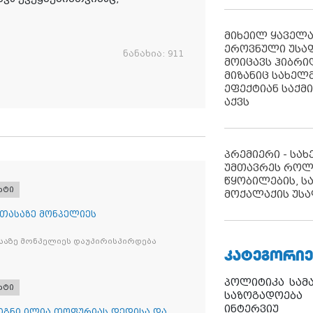
მიხეილ ყაველ
ეროვნული უსა
ნანახია:
911
მოიცავს ჰიბრ
მიზანიც სახელმ
ეფექტიან საქმ
აქვს
პრემიერი - სა
უმთავრეს როლ
წყობილების, ს
რტი
მოქალაქის უსა
 თასაზე მონპელიეს
საზე მონპელიეს დაუპირისპირდება
ᲙᲐᲢᲔᲒᲝᲠᲘᲔ
პოლიტიკა
სამ
რტი
საზოგადოება
ინტერვიუ
წიგნი ილია თოფურიას დედისა და