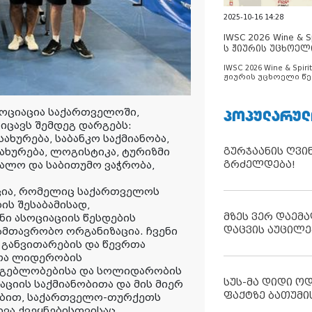
2025-10-16 14:28
IWSC 2026 Wine & Spi
ს ჟიურის უცხოელ
ცნობილია
IWSC 2026 Wine & Spirit
ჟიურის უცხოელი წე
ცნობილია
სოციაცია საქართველოში,
ᲞᲝᲞᲣᲚᲐᲠᲣᲚ
იცავს შემდეგ დარგებს:
ახურება, საბანკო საქმიანობა,
გურჯაანის ღვი
ახურება, ლოგისტიკა, ტურიზმი
გრძელდება!
ცალო და საბითუმო ვაჭრობა,
აცია, რომელიც საქართველოს
ს შესაბამისად,
მზეს ვერ დაემა
ი ასოციაციის წესდების
დაცვის აუცილე
მთავრობო ორგანიზაცია. ჩვენი
 განვითარების და წევრთა
ნთა ლიდერობის
სმგებლობებისა და სოლიდარობის
სუს-მა დიდი ო
ციის საქმიანობითა და მის მიერ
ფაქტზე ბათუმი
ებით, საქართველო-თურქეთს
ვა ქვეყნებისთვისაც,