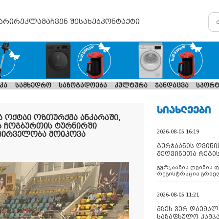
არი
რეკლამა
ჩვენ შესახებ
კონტაქტი
კა
სამხედრო
საზოგადოება
კულტურა
ჯანდაცვა
სპორტ
ᲡᲘᲐᲮᲚᲔᲔᲑᲘ
ა ოქტაი ოზთურქმა ანკარაში,
ს ჩოგბურთის ტურნირში
2026-08-05 16:19
პირველობა მოიპოვა
გურჯაანის ღვინი
მეღვინეთა რეგი
გურჯაანის ღვინის 
რეგისტრაცია გრძე
2026-08-05 11:21
მზეს ვერ დაემალე
საზაფხულო კამპა