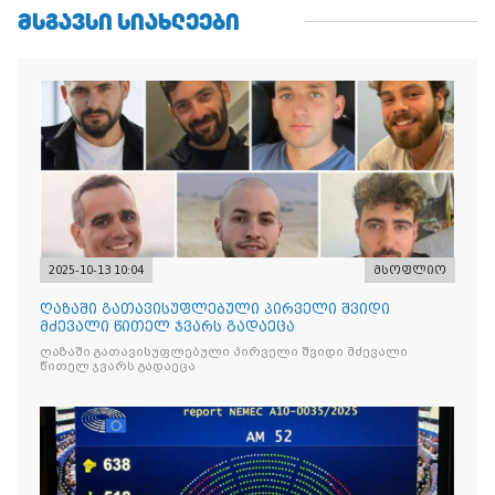
ᲛᲡᲒᲐᲕᲡᲘ ᲡᲘᲐᲮᲚᲔᲔᲑᲘ
2025-10-13 10:04
მსოფლიო
ღაზაში გათავისუფლებული პირველი შვიდი
მძევალი წითელ ჯვარს გადაეცა
ღაზაში გათავისუფლებული პირველი შვიდი მძევალი
წითელ ჯვარს გადაეცა