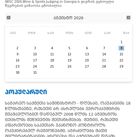
IWSC 2026 Wine & Spirits Judging in Georgia-ს ჟიურის უცხოელი
წევრების ვინაობა ცნობილია
აგვისტო 2026
კვი
ორშ
სამ
ოთხ
ხუთ
პარ
შაბ
1
2
3
4
5
6
7
8
9
10
11
12
13
14
15
16
17
18
19
20
21
22
23
24
25
26
27
28
29
30
31
ᲞᲝᲞᲣᲚᲐᲠᲣᲚᲘ
საგარეო საქმეთა სამინისტრო - დღესაც, ოკუპაციის 18
წლისთავზე, რუსეთი არ ასრულებს ევროკავშირის
შუამავლობით დადებულ 2008 წლის 12 აგვისტოს
ცეცხლის შეწყვეტის შეთანხმებას. მეტიც, რუსეთი
აფართოებს საკუთარ უკანონო კონტროლს
ოკუპირებულ რეგიონებში, აგრძელებს მათი
მილიტარიზაციის პროცესს და აქტიურად დგამს