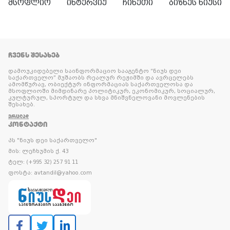
მსოფლიო
ინტერვიუ
ჩინეთი
ბიზნეს ნიუსი
ᲩᲕᲔᲜᲡ ᲨᲔᲡᲐᲮᲔᲑ
დამოუკიდებელი საინფორმაციო სააგენტო “ნიუს დეი
საქართველო” მუშაობს რეალურ რეჟიმში და ავრცელებს
ამომწურავ, ობიექტურ ინფორმაციას საქართველოსა და
მსოფლიოში მიმდინარე პოლიტიკურ, ეკონომიკურ, სოციალურ,
კულტურულ, სპორტულ და სხვა მნიშვნელოვანი მოვლენების
შესახებ.
ᲕᲠᲪᲚᲐᲓ
ᲙᲝᲜᲢᲐᲥᲢᲘ
პს "ნიუს დეი საქართველო"
მის: ლეჩხუმის ქ. 43
ტელ: (+995 32) 257 91 11
ფოსტა: avtandil@yahoo.com