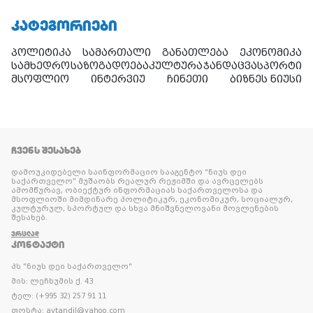
ᲙᲐᲢᲔᲒᲝᲠᲘᲔᲑᲘ
პოლიტიკა
სამართალი
განათლება
ეკონომიკა
სამხედრო
საზოგადოება
კულტურა
ჯანდაცვა
სპორტი
მსოფლიო
ინტერვიუ
ჩინეთი
ბიზნეს ნიუსი
ᲩᲕᲔᲜᲡ ᲨᲔᲡᲐᲮᲔᲑ
დამოუკიდებელი საინფორმაციო სააგენტო “ნიუს დეი
საქართველო” მუშაობს რეალურ რეჟიმში და ავრცელებს
ამომწურავ, ობიექტურ ინფორმაციას საქართველოსა და
მსოფლიოში მიმდინარე პოლიტიკურ, ეკონომიკურ, სოციალურ,
კულტურულ, სპორტულ და სხვა მნიშვნელოვანი მოვლენების
შესახებ.
ᲕᲠᲪᲚᲐᲓ
ᲙᲝᲜᲢᲐᲥᲢᲘ
პს "ნიუს დეი საქართველო"
მის: ლეჩხუმის ქ. 43
ტელ: (+995 32) 257 91 11
ფოსტა: avtandil@yahoo.com