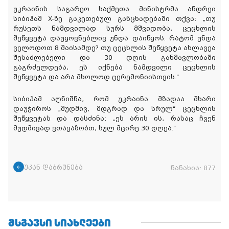
უკრაინის საგარეო საქმეთა მინისტრმა ანდრეი
სიბიჰამ X-ზე გაკეთებულ განცხადებაში თქვა: „თუ
რუსეთს ნამდვილად სურს მშვიდობა, ცეცხლის
შეწყვეტა დაუყოვნებლივ უნდა დაიწყოს. რატომ უნდა
ველოდოთ 8 მაისამდე? თუ ცეცხლის შეწყვეტა ახლავეა
შესაძლებელი და 30 დღის განმავლობაში
გაგრძელდება, ეს იქნება ნამდვილი ცეცხლის
შეწყვეტა და არა მხოლოდ ცერემონიისთვის.“
სიბიჰამ აღნიშნა, რომ უკრაინა მზადაა მხარი
დაუჭიროს „მუდმივ, მდგრად და სრულ“ ცეცხლის
შეწყვეტას და დასძინა: „ეს არის ის, რასაც ჩვენ
მუდმივად ვთავაზობთ, სულ მცირე 30 დღეა.“
უკან დაბრუნება
ნანახია:
877
ᲛᲡᲒᲐᲕᲡᲘ ᲡᲘᲐᲮᲚᲔᲔᲑᲘ