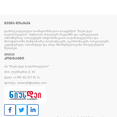
ᲩᲕᲔᲜᲡ ᲨᲔᲡᲐᲮᲔᲑ
დამოუკიდებელი საინფორმაციო სააგენტო “ნიუს დეი
საქართველო” მუშაობს რეალურ რეჟიმში და ავრცელებს
ამომწურავ, ობიექტურ ინფორმაციას საქართველოსა და
მსოფლიოში მიმდინარე პოლიტიკურ, ეკონომიკურ, სოციალურ,
კულტურულ, სპორტულ და სხვა მნიშვნელოვანი მოვლენების
შესახებ.
ᲕᲠᲪᲚᲐᲓ
ᲙᲝᲜᲢᲐᲥᲢᲘ
პს "ნიუს დეი საქართველო"
მის: ლეჩხუმის ქ. 43
ტელ: (+995 32) 257 91 11
ფოსტა: avtandil@yahoo.com