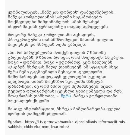
ჟურნალისტის, „ნანუკას ფონდის“ დამფუძნებლის,
ნანუკა ჟორჟოლიანის სახლში საგამოძიებო
მოქმედებები მიმდინარეობს. ამის შესახებ
ინფორმაციას ჟურნალისტი თავად ავრცელებს.
როგორც ნანუკა ჟორჟოლიანი აცხადებს,
პროკურატურის თანამშრომლები მასთან დილით
მივიდნენ და ჩხრეკის ოქმი გააცნეს.
„აი, რა სარგებლობა მოაქვს დილის 7 საათზე
გაღვიძებას. 9 საათი არ იყო, რომ მოვიდნენ. 10 კაცია.
ზოგი – ფორმით, ზოგი – უფორმოდ. ჯერ საბუთებს
ავსებენ. ჩხრეკას მალე დაიწყებენ. ამ სტატუსს სხვა
წერს ჩემი გაგზავნილი მესიჯით. ტელეფონი
ჩამომართვეს. ადვოკატს ველოდები. უკეთესი
იქნებოდა, საბას მოესწრო სკოლაში წასვლა.
დანარჩენი, მე რომ ამით ვერ შემაშინებენ, იცით.
ცეცხლი ოლიგარქიას! ცეცხლი გაბიტაშვილს და რუს
მთავრობას დამხობა“, –
წერს
ნანუკა ჟორჟოლიანი
სოციალურ ქსელში.
მისივე ინფორმაციით, ჩხრეკა მიმდინარეობს ყველა
ფონდის დამფუძნებელთან.
წყარო: https://1tv.ge/news/nanuka-djordjolianis-informaciit-mis-
sakhlshi-chkhreka-mimdinareobs/