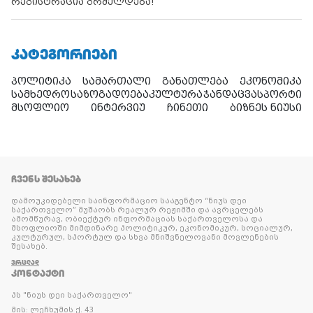
რეგისტრაცია გრძელდება!
ᲙᲐᲢᲔᲒᲝᲠᲘᲔᲑᲘ
პოლიტიკა
სამართალი
განათლება
ეკონომიკა
სამხედრო
საზოგადოება
კულტურა
ჯანდაცვა
სპორტი
მსოფლიო
ინტერვიუ
ჩინეთი
ბიზნეს ნიუსი
ᲩᲕᲔᲜᲡ ᲨᲔᲡᲐᲮᲔᲑ
დამოუკიდებელი საინფორმაციო სააგენტო “ნიუს დეი
საქართველო” მუშაობს რეალურ რეჟიმში და ავრცელებს
ამომწურავ, ობიექტურ ინფორმაციას საქართველოსა და
მსოფლიოში მიმდინარე პოლიტიკურ, ეკონომიკურ, სოციალურ,
კულტურულ, სპორტულ და სხვა მნიშვნელოვანი მოვლენების
შესახებ.
ᲕᲠᲪᲚᲐᲓ
ᲙᲝᲜᲢᲐᲥᲢᲘ
პს "ნიუს დეი საქართველო"
მის: ლეჩხუმის ქ. 43