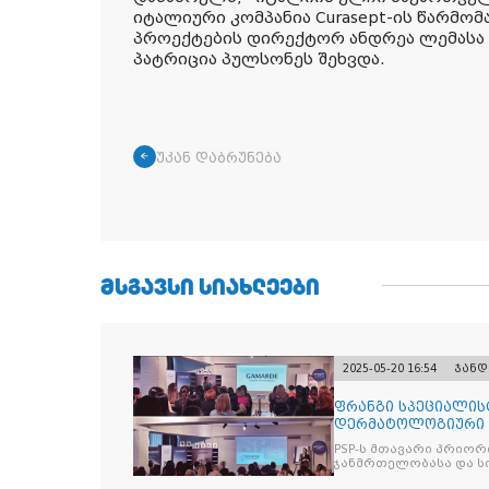
იტალიური კომპანია Curasept-ის წარმო
პროექტების დირექტორ ანდრეა ლემასა
პატრიცია პულსონეს შეხვდა.
უკან დაბრუნება
ᲛᲡᲒᲐᲕᲡᲘ ᲡᲘᲐᲮᲚᲔᲔᲑᲘ
2025-05-20 16:54
ჯანდ
ფრანგი სპეციალის
დერმატოლოგიური ბრ
ქსელის თან
PSP-ს მთავარი პრიო
ჯანმრთელობასა და სი