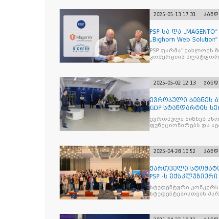
2025-05-13 17:31
ჯანდ
PSP-სა და „MAGENT
„Bighorn Web Solut
PSP ფარმა“ უახლოეს 
კომერციის პლატფორმ
2025-05-02 12:13
ჯანდ
ევროპული ბიზნეს ას
GDP სტანდარტის ს
ევროპული ბიზნეს ასო
ფუნქ
2025-04-28 10:52
ჯანდ
ქართველი სტომატ
PSP -ს ექსკლუზიურ
Curasept-
სტუდენტური კონკურსი
სტუდენტებისთვის პ