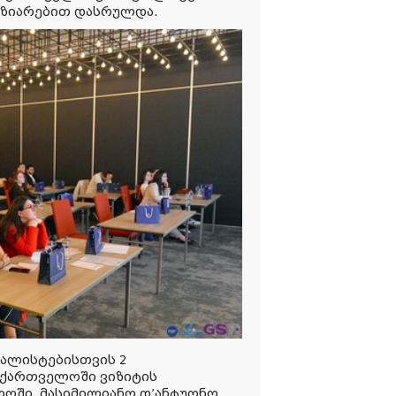
აზიარებით დასრულდა.
იალისტებისთვის 2
საქართველოში ვიზიტის
ოში, მასიმილიანო დ’ანტუონო