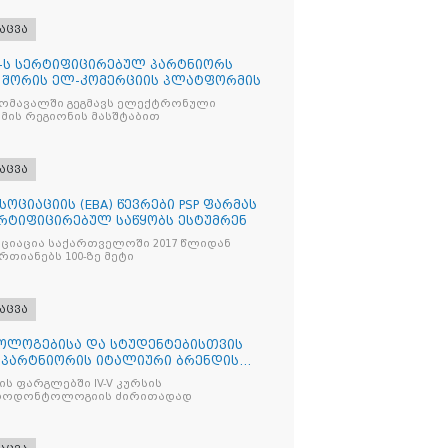
აცვა
O“-ს სერტიფიცირებულ პარტნიორს
ion“ შორის ელ-კომერციის პლატფორმის
მომავალში გეგმავს ელექტრონული
ის რეგიონის მასშტაბით
აცვა
ოციაციის (EBA) წევრები PSP ფარმას
ერტიფიცირებულ საწყობს ესტუმრენ
ციაცია საქართველოში 2017 წლიდან
ციონირებს და აერთიანებს 100-ზე მეტი
აცვა
ოლოგებისა და სტუდენტებისთვის
ი პარტნიორის იტალიური ბრენდის
ს ფარგლებში IV-V კურსის
აროდონტოლოგიის ძირითადად