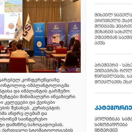
მიხეილ ყაველ
ეროვნული უსა
მოიცავს ჰიბრ
მიზანიც სახელმ
ეფექტიან საქმ
აქვს
პრემიერი - სა
უმთავრეს როლ
წყობილების, ს
ტარებულ კონფერენციაზე
მოქალაქის უსა
როდონტოლოგ-იმპლანტოლოგმა
ნტისა და იმპლანტის გარშემო
მენტები მინიმალური ინვაზიური
ი კვლევები და ქეისები
ᲙᲐᲢᲔᲒᲝᲠᲘᲔ
ბის შესახებ. კურასეპტის
მა ანდრე ლემამ და
ლსონემ საინტერესო
პოლიტიკა
სამ
ტი დამსწრე საზოგადოებას.
საზოგადოება
და ქართველი სტომატოლოგების
ინტერვიუ