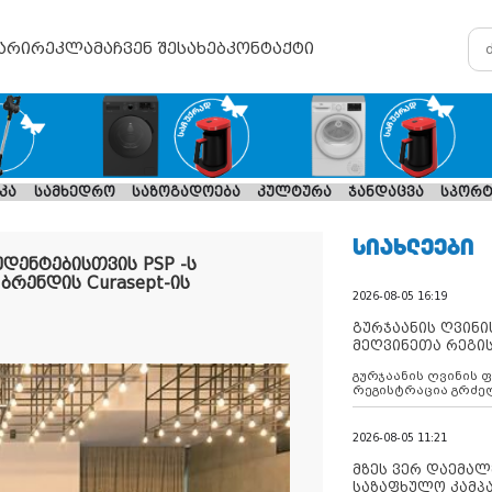
არი
რეკლამა
ჩვენ შესახებ
კონტაქტი
კა
სამხედრო
საზოგადოება
კულტურა
ჯანდაცვა
სპორტ
ᲡᲘᲐᲮᲚᲔᲔᲑᲘ
ენტებისთვის PSP -ს
რენდის Curasept-ის
2026-08-05 16:19
გურჯაანის ღვინი
მეღვინეთა რეგი
გურჯაანის ღვინის 
რეგისტრაცია გრძე
2026-08-05 11:21
მზეს ვერ დაემალე
საზაფხულო კამპა