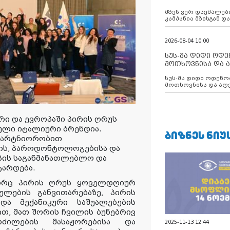
აუცილებლობას გ
მზეს ვერ დაემალები
კამპანია მზისგან 
გვახსენებს
2026-08-04 10:00
სუს-მა დიდი ოდ
მოთხოვნისა და ა
ბათუმის მერიის
სუს-მა დიდი ოდენობით ქრთამის
დააკავა
მოთხოვნისა და აღე
მერიის თანამშრომ
რი და ევროპაში პირის ღრუს
ული იტალიური ბრენდია.
ᲑᲘᲖᲜᲔᲡ ᲜᲘᲣ
 პარტნიორობით
ის, პაროდონტოლოგებისა და
პის საგანმანათლებლო და
ტარდება.
გორც პირის ღრუს ყოველდღიურ
ლების განვითარებაზე, პირის
და მექანიკური საშუალებების
თ, მათ შორის ჩვილის ბუნებრივ
რძილების მასაჟორებისა და
2025-11-13 12:44