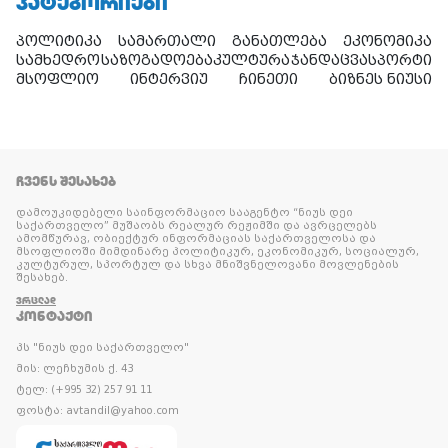
ᲙᲐᲢᲔᲒᲝᲠᲘᲔᲑᲘ
პოლიტიკა
სამართალი
განათლება
ეკონომიკა
სამხედრო
საზოგადოება
კულტურა
ჯანდაცვა
სპორტი
მსოფლიო
ინტერვიუ
ჩინეთი
ბიზნეს ნიუსი
ᲩᲕᲔᲜᲡ ᲨᲔᲡᲐᲮᲔᲑ
დამოუკიდებელი საინფორმაციო სააგენტო “ნიუს დეი
საქართველო” მუშაობს რეალურ რეჟიმში და ავრცელებს
ამომწურავ, ობიექტურ ინფორმაციას საქართველოსა და
მსოფლიოში მიმდინარე პოლიტიკურ, ეკონომიკურ, სოციალურ,
კულტურულ, სპორტულ და სხვა მნიშვნელოვანი მოვლენების
შესახებ.
ᲕᲠᲪᲚᲐᲓ
ᲙᲝᲜᲢᲐᲥᲢᲘ
პს "ნიუს დეი საქართველო"
მის: ლეჩხუმის ქ. 43
ტელ: (+995 32) 257 91 11
ფოსტა: avtandil@yahoo.com