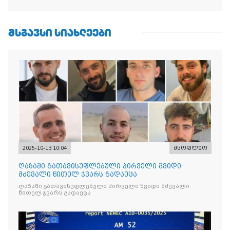
ᲛᲡᲒᲐᲕᲡᲘ ᲡᲘᲐᲮᲚᲔᲔᲑᲘ
2025-10-13 10:04
მსოფლიო
ღაზაში გათავისუფლებული პირველი შვიდი
მძევალი წითელ ჯვარს გადაეცა
ღაზაში გათავისუფლებული პირველი შვიდი მძევალი
წითელ ჯვარს გადაეცა