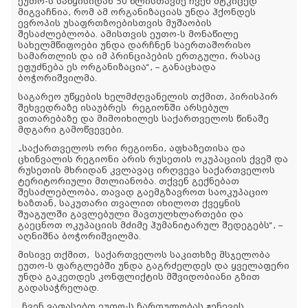
ეუთო-ს საწყისიდან 50 წლისთავზე ჩვენ მტკიცედ
მიგვაჩნია, რომ ამ ორგანიზაციას უნდა ჰქონდეს
ევროპის უსაფრთზოებისთვის მუშაობის
შესაძლებლობა. ამისთვის ეუთო-ს მონაწილე
სახელმწიფოები უნდა დარჩნენ საერთაშორისო
სამართლის და იმ პრინციპების ერთგული, რასაც
ეფუძნება ეს ორგანიზაცია“, – განაცხადა
ბოჭორიშვილმა.
საგარეო უწყების ხელმძღვანელის თქმით, პირისპირ
შეხვედრაზე ისაუბრეს რეგიონში არსებულ
ვითარებაზე და მიმოიხილეს საქართველოს წინაშე
მდგარი გამოწვევები.
„საქართველოს ორი რეგიონი, აფხაზეთისა და
ცხინვალის რეგიონი არის რუსეთის ოკუპაციის ქვეშ და
რუსეთის მხრიდან კვლავაც ირღვევა საქართველოს
ტერიტორიული მთლიანობა. თქვენ გექნებათ
შესაძლებლობა, თავად გაემგზავროთ საოკუპაციო
ხაზთან, საკუთარი თვალით იხილოთ ქვეყნის
შუაგულში გავლებული მავთულხლართები და
გაეცნოთ ოკუპაციის მძიმე ჰუმანიტარულ შედეგებს“, –
აღნიშნა ბოჭორიშვილმა.
მისივე თქმით, საქართველოს საკითხზე მსჯელობა
ეუთო-ს ფარგლებში უნდა გაგრძელდეს და ყველაფერი
უნდა გაკეთდეს კონფლიქტის მშვიდობიანი გზით
გადასაჭრელად.
„ჩვენ ვაფასებთ ეუთო-ს ჩართულობას ჟენევის