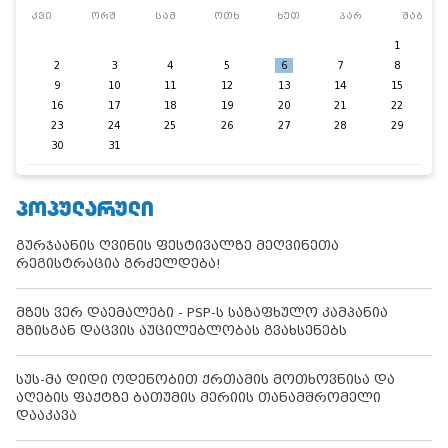
კვი
ორშ
სამ
ოთხ
ხუთ
პარ
შაბ
1
2
3
4
5
6
7
8
9
10
11
12
13
14
15
16
17
18
19
20
21
22
23
24
25
26
27
28
29
30
31
ᲞᲝᲞᲣᲚᲐᲠᲣᲚᲘ
გურჯაანის ღვინის ფესტივალზე მეღვინეთა
რეგისტრაცია გრძელდება!
მზეს ვერ დაემალები - PSP-ს საზაფხულო კამპანია
მზისგან დაცვის აუცილებლობას გვახსენებს
სუს-მა დიდი ოდენობით ქრთამის მოთხოვნისა და
აღების ფაქტზე ბათუმის მერიის თანამშრომელი
დააკავა