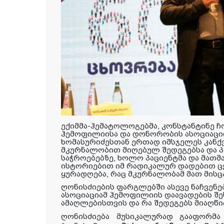
ექიმმა
-
ჰემატოლოგებმა
,
კონსტანტინე
ჩ
ჰემოფილიისა
და
დონორობის
ასოციაცი
ხომასურიძესთან
ერთად
იმსჯელეს
კანქ
მკურნალობით
მიღებულ
შედეგებსა
და
საჭროებებზე
,
ხოლო
პაციენტმა
და
მათმ
ისტორიებით
იმ
რადიკალურ
დადებით
ც
ყურადღება
,
რაც
მკურნალობამ
მათ
მისც
ღონისძიების ფარგლებში
ასევე
ნაჩვენე
ასოციაციამ
ჰემოფილიის
დაავადების
შე
ამაღლებისთვის
და
რა
შედეგებს
მიაღწი
ღონისძიება
მუსიკალურად
გააფორმა