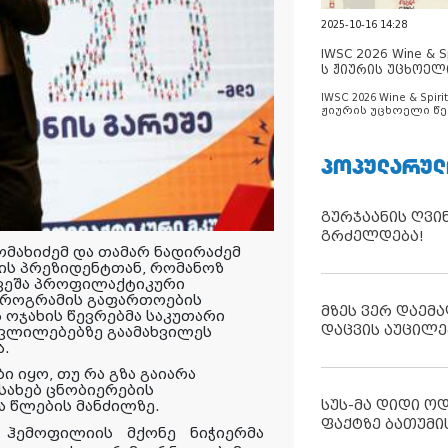
2025-10-16 14:28
IWSC 2026 Wine & Spi
ს ჟიურის უცხოელ
ცნობილია
IWSC 2026 Wine & Spirit
ჟიურის უცხოელი წე
ცნობილია
ᲞᲝᲞᲣᲚᲐᲠᲣᲚ
გურჯაანის ღვი
გრძელდება!
ომახიძემ
და
თამარ
ნადირაძემ
ის
პრეზიდენტთან
,
რომანოზ
ვეშა
პროფილაქტიკური
პროგრამის
გაფართოების
მზეს ვერ დაემა
ა
ოჯახის
წევრებმა
საკუთარი
დაცვის აუცილე
ვლილებებზე
გაამახვილეს
ა
.
ბი
იყო
,
თუ
რა
გზა
გაიარა
სახებ
ცნობიერების
სუს-მა დიდი ო
ა
წლების
მანძილზე
.
ფაქტზე ბათუმი
ჰემოფილიის
მქონე
ნიჭიერმა