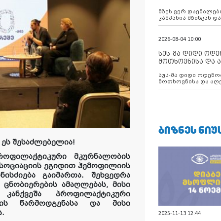
აუცილებლობას გ
მზეს ვერ დაემალები
კამპანია მზისგან 
გვახსენებს
2026-08-04 10:00
სუს-მა დიდი ოდ
მოთხოვნისა და ა
ბათუმის მერიის
სუს-მა დიდი ოდენობით ქრთამის
დააკავა
მოთხოვნისა და აღე
მერიის თანამშრომ
ᲑᲘᲖᲜᲔᲡ ᲜᲘᲣ
…
ეს
შესაძლებელია
!
პროფილაქტიკური მკურნალობის
ასოციაციის ეგიდით ჰემოფილიის
ნისძიება
გაიმართა. შეხვედრა
 ცნობიერების ამაღლებას, მისი
 კანქვეშა პროფილაქტიკური
ბის წარმოდგენასა და მისი
.
2025-11-13 12:44