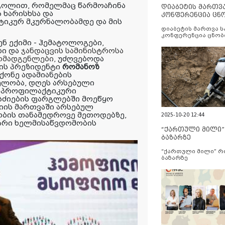
გოლით
,
რომელმაც
წარმოაჩინა
დიაბეტის მართვ
ს
ხარისხსა
და
კონფერენცია ცნ
ტიკურ
მკურნალობამდე
და
მის
და სერვისების გ
დიაბეტის მართვა 
კონფერენცია ცნობ
ნ ექიმი - ჰემატოლოგები,
სერვისების გაუმჯობ
ბი
და
ჯანდაცვის სამინისტროსა
ომადგენლები,
უძღვებოდა
ის პრეზიდენტი
რომანოზ
ქონე ადამიანების
ელობა, დღეს არსებული
ა პროფილაქტიკური
ძიების ფარგლებში მოეწყო
იის მართვაში არსებულ
ობის თანამედროვე მეთოდებზე,
2025-10-20 12:44
არი ხელმისაწვდომობის
“ქართული მილი
ბაზარზე
“ქართული მილი” 
ბაზარზე