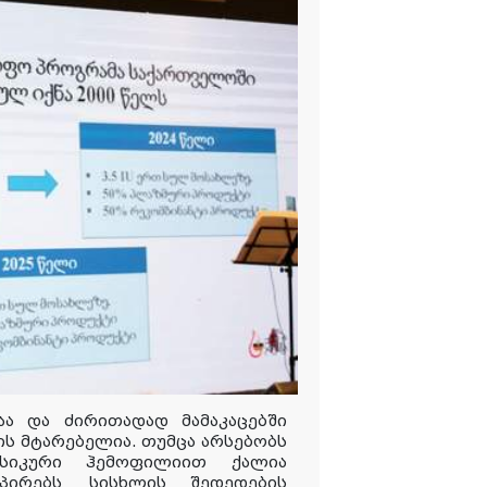
აა
და
ძირითადად
მამაკაცებში
ის
მტარებელია
.
თუმცა არსებობს
ასიკური ჰემოფილიით ქალია
პირებს
,
სისხლის
შედედების