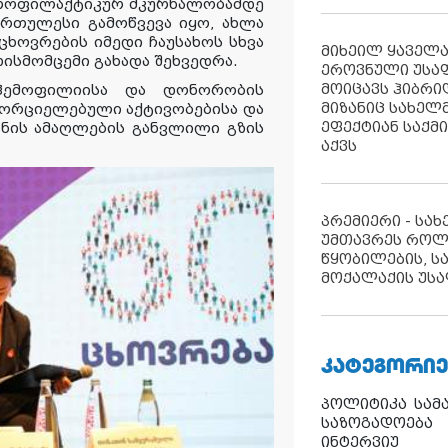
პროფილაქტიკურ მკურნალობამდე
რთულესი გამოწვევა იყო, ახლა
 ცხოვრების იმედი ჩაუსახოს სხვა
მიხეილ ყაველ
დისმომცემი
გახადა
შეხვედრა
.
ეროვნული უსა
მოიცავს ჰიბრ
 ჰემოფილიისა და დონორობის
მიზანიც სახელმ
ხორციელებული
აქტივობები
სა და
ეფექტიან საქმ
ონის ამაღლების განვლილი გზის
აქვს
პრემიერი - სა
უმთავრეს როლ
წყობილების, ს
მოქალაქის უსა
ᲙᲐᲢᲔᲒᲝᲠᲘᲔ
პოლიტიკა
სამ
საზოგადოება
ინტერვიუ