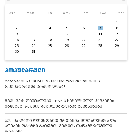
კვი
ორშ
სამ
ოთხ
ხუთ
პარ
შაბ
1
2
3
4
5
6
7
8
9
10
11
12
13
14
15
16
17
18
19
20
21
22
23
24
25
26
27
28
29
30
31
ᲞᲝᲞᲣᲚᲐᲠᲣᲚᲘ
გურჯაანის ღვინის ფესტივალზე მეღვინეთა
რეგისტრაცია გრძელდება!
მზეს ვერ დაემალები - PSP-ს საზაფხულო კამპანია
მზისგან დაცვის აუცილებლობას გვახსენებს
სუს-მა დიდი ოდენობით ქრთამის მოთხოვნისა და
აღების ფაქტზე ბათუმის მერიის თანამშრომელი
დააკავა