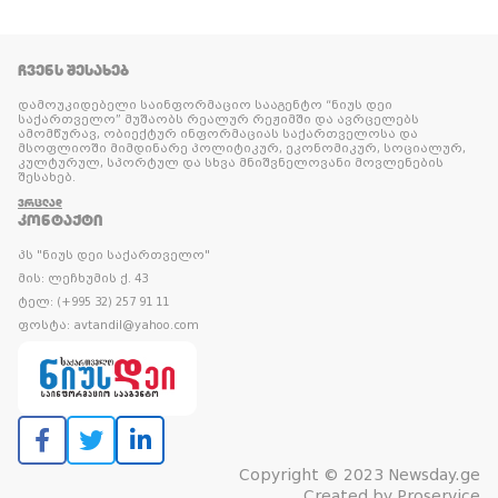
ᲩᲕᲔᲜᲡ ᲨᲔᲡᲐᲮᲔᲑ
დამოუკიდებელი საინფორმაციო სააგენტო “ნიუს დეი
საქართველო” მუშაობს რეალურ რეჟიმში და ავრცელებს
ამომწურავ, ობიექტურ ინფორმაციას საქართველოსა და
მსოფლიოში მიმდინარე პოლიტიკურ, ეკონომიკურ, სოციალურ,
კულტურულ, სპორტულ და სხვა მნიშვნელოვანი მოვლენების
შესახებ.
ᲕᲠᲪᲚᲐᲓ
ᲙᲝᲜᲢᲐᲥᲢᲘ
პს "ნიუს დეი საქართველო"
მის: ლეჩხუმის ქ. 43
ტელ: (+995 32) 257 91 11
ფოსტა: avtandil@yahoo.com
Copyright © 2023 Newsday.ge
Created by
Proservice