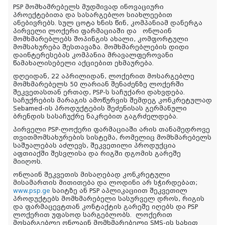
PSP
მომხამრებელს მუდმივად ინოვაციური
პროექტებითა და სასარგებლო სიახლეებით
ანებივრებს.
სულ ცოტა ხნის წინ, კომპანიამ დანერგა
პირველი ლოქერი ფარმაციაში და
ონლაინ
მომხმარებლებს შოპინგის ახალი, კომფორტული
მომსახურება შესთავაზა. მომხმარებლების დიდი
დაინტერესებას კომპანია მრავალფეროვანი
წამახალისებელი აქციებით ეხმაურება.
დღეიდან, 22 აპრილიდან, ლოქერით მოსარგებლე
მომხმარებელს 50 ლარიან შენაძენზე ლოქერში
შეკვეთასთან ერთად,
PSP
-ს საჩუქარი დახვდება.
საჩუქრების მარაგის ამოწურვის შემდეგ კონკრეტულად
Sebamed-
ის პროდუქტების შეძენისას გერმანული
ბრენდის სასაჩუქრე ნაკრებით გაგრძელდება.
პირველი PSP-ლოქერი ფარმაციაში არის თანამედროვე
თვითმომსახურების სისტემა, რომელიც მომხმარებელს
საშუალებას აძლევს, შეკვეთილი პროდუქცია
აფთიაქში შესვლისა და რიგში დგომის გარეშე
მიიღოს.
ონლაინ შეკვეთის მისაღებად კონკრეტული
მისამართის მითითება და ლოდინი არ სჭირდებათ;
www.psp.ge
საიტზე ან PSP აპლიკაციით შეკვეთილ
პროდუქტებს მომხმარებელი სასურველ დროს, რიგის
და ფარმაცევტთან კონტაქტის გარეშე იღებს და PSP
ლოქერით უფასოდ სარგებლობს. ლოქერით
მოსარგებლე ონლაინ მომხმარებელი SMS-ის სახით