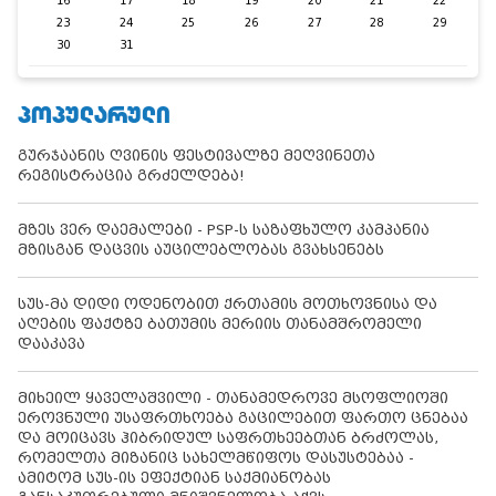
16
17
18
19
20
21
22
23
24
25
26
27
28
29
30
31
ᲞᲝᲞᲣᲚᲐᲠᲣᲚᲘ
გურჯაანის ღვინის ფესტივალზე მეღვინეთა
რეგისტრაცია გრძელდება!
მზეს ვერ დაემალები - PSP-ს საზაფხულო კამპანია
მზისგან დაცვის აუცილებლობას გვახსენებს
სუს-მა დიდი ოდენობით ქრთამის მოთხოვნისა და
აღების ფაქტზე ბათუმის მერიის თანამშრომელი
დააკავა
მიხეილ ყაველაშვილი - თანამედროვე მსოფლიოში
ეროვნული უსაფრთხოება გაცილებით ფართო ცნებაა
და მოიცავს ჰიბრიდულ საფრთხეებთან ბრძოლას,
რომელთა მიზანიც სახელმწიფოს დასუსტებაა -
ამიტომ სუს-ის ეფექტიან საქმიანობას