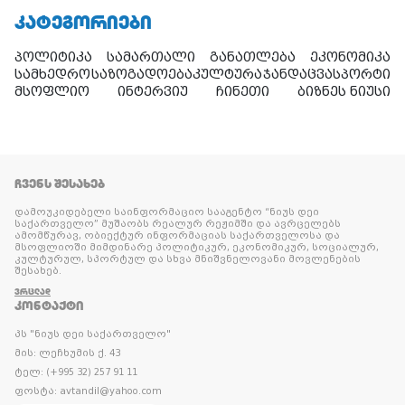
ᲙᲐᲢᲔᲒᲝᲠᲘᲔᲑᲘ
პოლიტიკა
სამართალი
განათლება
ეკონომიკა
სამხედრო
საზოგადოება
კულტურა
ჯანდაცვა
სპორტი
მსოფლიო
ინტერვიუ
ჩინეთი
ბიზნეს ნიუსი
ᲩᲕᲔᲜᲡ ᲨᲔᲡᲐᲮᲔᲑ
დამოუკიდებელი საინფორმაციო სააგენტო “ნიუს დეი
საქართველო” მუშაობს რეალურ რეჟიმში და ავრცელებს
ამომწურავ, ობიექტურ ინფორმაციას საქართველოსა და
მსოფლიოში მიმდინარე პოლიტიკურ, ეკონომიკურ, სოციალურ,
კულტურულ, სპორტულ და სხვა მნიშვნელოვანი მოვლენების
შესახებ.
ᲕᲠᲪᲚᲐᲓ
ᲙᲝᲜᲢᲐᲥᲢᲘ
პს "ნიუს დეი საქართველო"
მის: ლეჩხუმის ქ. 43
ტელ: (+995 32) 257 91 11
ფოსტა: avtandil@yahoo.com