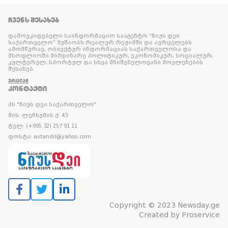
ᲩᲕᲔᲜᲡ ᲨᲔᲡᲐᲮᲔᲑ
დამოუკიდებელი საინფორმაციო სააგენტო “ნიუს დეი
საქართველო” მუშაობს რეალურ რეჟიმში და ავრცელებს
ამომწურავ, ობიექტურ ინფორმაციას საქართველოსა და
მსოფლიოში მიმდინარე პოლიტიკურ, ეკონომიკურ, სოციალურ,
კულტურულ, სპორტულ და სხვა მნიშვნელოვანი მოვლენების
შესახებ.
ᲕᲠᲪᲚᲐᲓ
ᲙᲝᲜᲢᲐᲥᲢᲘ
პს "ნიუს დეი საქართველო"
მის: ლეჩხუმის ქ. 43
ტელ: (+995 32) 257 91 11
ფოსტა: avtandil@yahoo.com
Copyright © 2023 Newsday.ge
Created by
Proservice