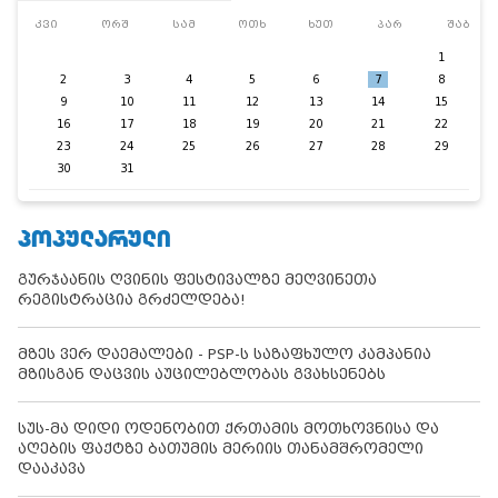
კვი
ორშ
სამ
ოთხ
ხუთ
პარ
შაბ
1
2
3
4
5
6
7
8
9
10
11
12
13
14
15
16
17
18
19
20
21
22
23
24
25
26
27
28
29
30
31
ᲞᲝᲞᲣᲚᲐᲠᲣᲚᲘ
გურჯაანის ღვინის ფესტივალზე მეღვინეთა
რეგისტრაცია გრძელდება!
მზეს ვერ დაემალები - PSP-ს საზაფხულო კამპანია
მზისგან დაცვის აუცილებლობას გვახსენებს
სუს-მა დიდი ოდენობით ქრთამის მოთხოვნისა და
აღების ფაქტზე ბათუმის მერიის თანამშრომელი
დააკავა