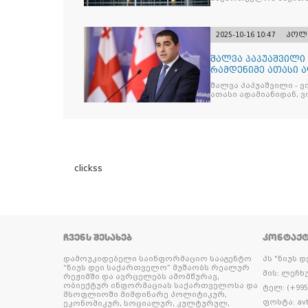
2025-10-16 10:47
პოლ
შალვა პაპუაშვილი 
რამდენიმე ათასი ად
შეიკრიბა,
შალვა პაპუაშვილი - ვ
ათასი ადამიანიდან, ვი
გამიჯვნია. არც ექიმი 
ერთი კაციც კი არ აღ
გაცურავდა
clickss
ᲩᲕᲔᲜᲡ ᲨᲔᲡᲐᲮᲔᲑ
ᲙᲝᲜᲢᲐᲥ
დამოუკიდებელი საინფორმაციო სააგენტო
პს "ნიუს 
“ნიუს დეი საქართველო” მუშაობს რეალურ
მის: ლეჩხუ
რეჟიმში და ავრცელებს ამომწურავ,
ობიექტურ ინფორმაციას საქართველოსა და
ტელ: (+995 
მსოფლიოში მიმდინარე პოლიტიკურ,
ფოსტა: avt
ეკონომიკურ, სოციალურ, კულტურულ,