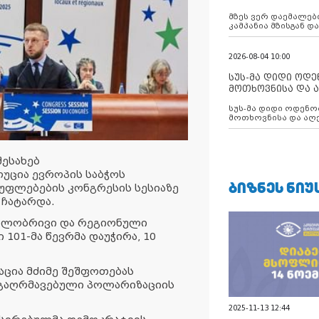
აუცილებლობას გ
მზეს ვერ დაემალები
კამპანია მზისგან 
გვახსენებს
2026-08-04 10:00
სუს-მა დიდი ოდ
მოთხოვნისა და ა
ბათუმის მერიის
სუს-მა დიდი ოდენობით ქრთამის
დააკავა
მოთხოვნისა და აღე
მერიის თანამშრომ
ესახებ
ლუცია ევროპის საბჭოს
ᲑᲘᲖᲜᲔᲡ ᲜᲘᲣ
ფლებების კონგრესის სესიაზე
 ჩატარდა.
ილობრივი და რეგიონული
101-მა წევრმა დაუჭირა, 10
ცია მძიმე შეშფოთებას
 გაღრმავებული პოლარიზაციის
2025-11-13 12:44