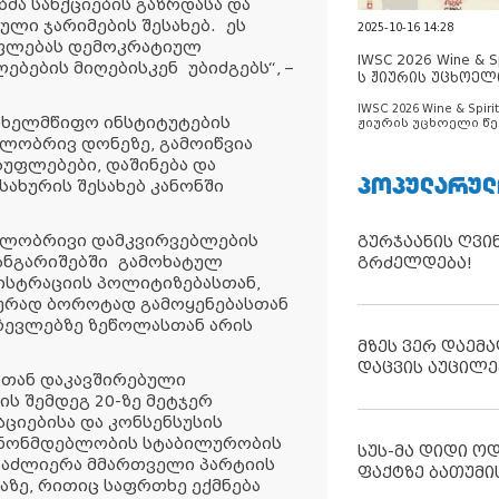
ა სანქციების გაზრდასა და
ლი ჯარიმების შესახებ. ეს
2025-10-16 14:28
ფლებას დემოკრატიულ
IWSC 2026 Wine & Spi
ებების მიღებისკენ უბიძგებს“, –
ს ჟიურის უცხოელ
ცნობილია
IWSC 2026 Wine & Spirit
ახელმწიფო ინსტიტუტების
ჟიურის უცხოელი წე
ცნობილია
ილობრივ დონეზე, გამოიწვია
უფლებები, დაშინება და
ᲞᲝᲞᲣᲚᲐᲠᲣᲚ
სახურის შესახებ კანონში
გილობრივი დამკვირვებლების
გურჯაანის ღვი
ანგარიშებში გამოხატულ
გრძელდება!
ისტრაციის პოლიტიზებასთან,
ბურად ბოროტად გამოყენებასთან
რჩევლებზე ზეწოლასთან არის
მზეს ვერ დაემა
დაცვის აუცილე
თან დაკავშირებული
ს შემდეგ 20-ზე მეტჯერ
ციებისა და კონსენსუსის
 კანონმდებლობის სტაბილურობის
სუს-მა დიდი ო
ააძლიერა მმართველი პარტიის
ფაქტზე ბათუმი
აზე, რითიც საფრთხე ექმნება