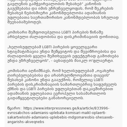
გავლენის გამჭვირვალობის შესახებ“ კანონის
გაუქმებასა და იმის უზრუნველყოფას, რომ შეკრების
შესახებ ნებისმიერი კანონმდებლობა ადამიანის
უფლებათა საერთაშორისო კანონმდებლობას სრულად
შეესაბამებოდეს.
კომისარი შეშფოთებულია LGBTI პირების წინაშე
არსებული ძალადობისა და დისკრიმინაციის დონითაც.
„ხელისუფლებამ LGBTI პირების ყოველგვარი
სტიგმატიზაცია უნდა შეწყვიტოს და შევიწროებისა და
ძალადობის ყველა შემთხვევის ეფექტურად გამოძიება
უნდა უზრუნველყოს“, - აცხადებს მაიკლ ო'ფლაერტი.
კომისარი აღნიშნავს, რომ ხელისუფლებამ „ოჯახური
ღირებულებებისა და არასრულწლოვანთა დაცვის“
შესახებ კანონი უნდა გააუქმოს, რომელიც LGBTI
პირების დისკრიმინაციის სამართლებრივ საფუძველს
ქმნის და LGBTI პირების უფლებებთან დაკავშირებით
ადამიანის უფლებათა ევროპული სასამართლოს
გადაწყვეტილებები განახორციელოს.
წყარო: https://www.interpressnews.ge/ka/article/833996-
evrosabchos-adamianis-uplebata-komisari-maikl-oplaerti-
sakartveloshi-adamianis-uplebebis-mdgomareobis-shesaxeb-
angarishs-akveqnebs