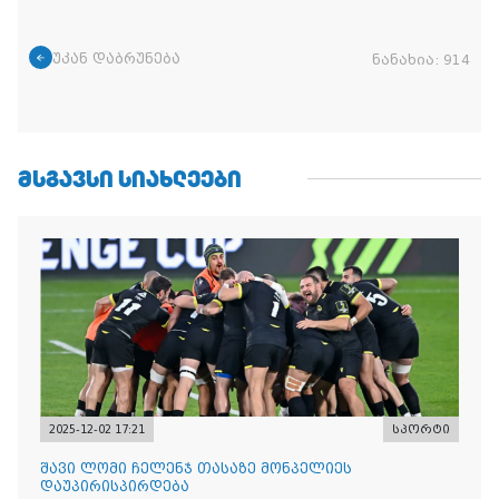
უკან დაბრუნება
ნანახია:
914
ᲛᲡᲒᲐᲕᲡᲘ ᲡᲘᲐᲮᲚᲔᲔᲑᲘ
2025-12-02 17:21
სპორტი
შავი ლომი ჩელენჯ თასაზე მონპელიეს
დაუპირისპირდება