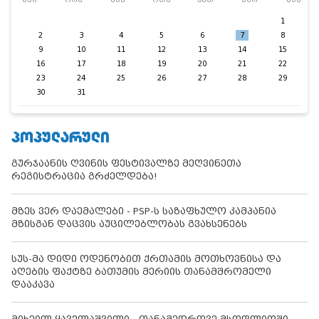
კვი
ორშ
სამ
ოთხ
ხუთ
პარ
შაბ
1
2
3
4
5
6
7
8
9
10
11
12
13
14
15
16
17
18
19
20
21
22
23
24
25
26
27
28
29
30
31
ᲞᲝᲞᲣᲚᲐᲠᲣᲚᲘ
გურჯაანის ღვინის ფესტივალზე მეღვინეთა
რეგისტრაცია გრძელდება!
მზეს ვერ დაემალები - PSP-ს საზაფხულო კამპანია
მზისგან დაცვის აუცილებლობას გვახსენებს
სუს-მა დიდი ოდენობით ქრთამის მოთხოვნისა და
აღების ფაქტზე ბათუმის მერიის თანამშრომელი
დააკავა