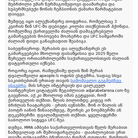
მებრძოლი უმარ ნურმაგომედოვი დაამარცხა და 
სუპერმსუბუქი წონის ჩემპიონის ქამარი წარმატებით 
დაიცვა.
შემდეგ იყო ალექსანდრე თოფურია, რომელსაც 3 
კვირის წინ UFC-ში დებიუტი კოლბი თიქნესთან ჰქონდა, 
რომელშიც ქართველმა ძალიან დამაჯერებელი 
გამარჯვების მოპოვება მოახერხა და UFC სამყაროში 
ძალიან დიდი განაცხადით შეაბიჯა. 
საბედნიეროდ, მერაბის და ალექსანდრეს ეს 
გამარჯვებები მხოლოდ დასაწყისია და 2025 წელი 
შერეულ ორთაბრძოლებში საქართველოსთვის ძალიან 
დატვირთული იქნება.
როგორც იცით, რამდენიმე დღის წინ მერაბ 
დვალიშვილი apeople-ს ოფისს ესტუმრა, სადაც სხვა 
საკითხებთან ერთად თავის 
სამომავლო გეგმებზეც 
ისაუბრა
. მის სრულ ინტერვიუს და ცალკეულ 
საინტერესო ციტატებს შეგიძლიათ adjarabetarena.com-ზე 
გაეცნოთ, აქ კი მხოლოდ იმას გეტყვით, რომ 
ქართველის თქმით, წლის ბოლომდე კიდევ ორ 
ბრძლას ჩაატარებს - ერთს ივნისში, შონ ო’მალის ან 
პიოტრ იანის წინააღმდეგ, მეორეს კი ნოემბერში ან 
დეკემბერში. დვალიშვილის თქმით, ყველაფერში 
საბოლოო სიტყვა UFC-ზეა.
თუმცა, MMA ამბები საქართველოსთვის წელს მერაბით 
ნამდვილად არ შემოიფარგლება - დაახლოებით ერთ 
თვეში ოქტაგონზე ბრუნდება რომან დოლიძე, რომლის 