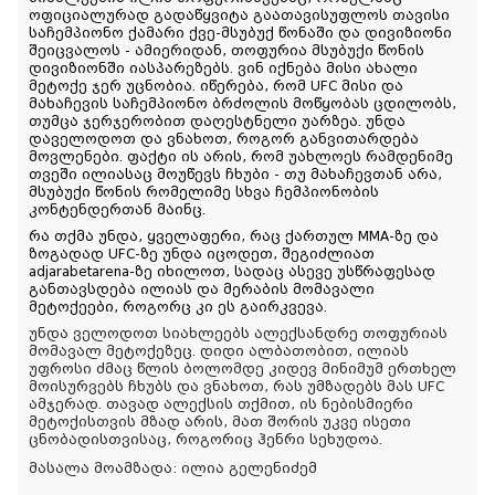
ოფიციალურად გადაწყვიტა გაათავისუფლოს თავისი 
საჩემპიონო ქამარი ქვე-მსუბუქ წონაში და დივიზიონი 
შეიცვალოს - ამიერიდან, თოფურია მსუბუქი წონის 
დივიზიონში იასპარეზებს. ვინ იქნება მისი ახალი 
მეტოქე ჯერ უცნობია. იწერება, რომ UFC მისი და 
მახაჩევის საჩემპიონო ბრძოლის მოწყობას ცდილობს, 
თუმცა ჯერჯერობით დაღესტნელი უარზეა. უნდა 
დაველოდოთ და ვნახოთ, როგორ განვითარდება 
მოვლენები. ფაქტი ის არის, რომ უახლოეს რამდენიმე 
თვეში ილიასაც მოუწევს ჩხუბი - თუ მახაჩევთან არა, 
მსუბუქი წონის რომელიმე სხვა ჩემპიონობის 
კონტენდერთან მაინც.
რა თქმა უნდა, ყველაფერი, რაც ქართულ MMA-ზე და 
ზოგადად UFC-ზე უნდა იცოდეთ, შეგიძლიათ 
adjarabetarena-ზე იხილოთ, სადაც ასევე უსწრაფესად 
განთავსდება ილიას და მერაბის მომავალი 
მეტოქეები, როგორც კი ეს გაირკვევა.
უნდა ველოდოთ სიახლეებს ალექსანდრე თოფურიას
მომავალ მეტოქეზეც. დიდი ალბათობით, ილიას
უფროსი ძმაც წლის ბოლომდე კიდევ მინიმუმ ერთხელ
მოისურვებს ჩხუბს და ვნახოთ, რას უმზადებს მას UFC
ამჯერად. თავად ალექსის თქმით, ის ნებისმიერი
მეტოქისთვის მზად არის, მათ შორის უკვე ისეთი
ცნობადისთვისაც, როგორიც ჰენრი სეხუდოა.
მასალა მოამზადა: ილია გელენიძემ