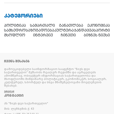
ᲙᲐᲢᲔᲒᲝᲠᲘᲔᲑᲘ
პოლიტიკა
სამართალი
განათლება
ეკონომიკა
სამხედრო
საზოგადოება
კულტურა
ჯანდაცვა
სპორტი
მსოფლიო
ინტერვიუ
ჩინეთი
ბიზნეს ნიუსი
ᲩᲕᲔᲜᲡ ᲨᲔᲡᲐᲮᲔᲑ
დამოუკიდებელი საინფორმაციო სააგენტო “ნიუს დეი
საქართველო” მუშაობს რეალურ რეჟიმში და ავრცელებს
ამომწურავ, ობიექტურ ინფორმაციას საქართველოსა და
მსოფლიოში მიმდინარე პოლიტიკურ, ეკონომიკურ, სოციალურ,
კულტურულ, სპორტულ და სხვა მნიშვნელოვანი მოვლენების
შესახებ.
ᲕᲠᲪᲚᲐᲓ
ᲙᲝᲜᲢᲐᲥᲢᲘ
პს "ნიუს დეი საქართველო"
მის: ლეჩხუმის ქ. 43