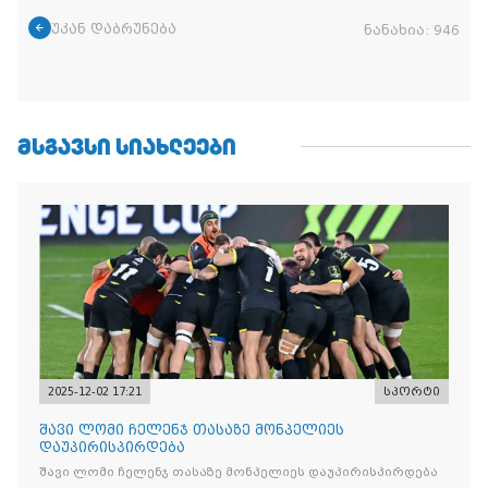
უკან დაბრუნება
ნანახია:
946
ᲛᲡᲒᲐᲕᲡᲘ ᲡᲘᲐᲮᲚᲔᲔᲑᲘ
2025-12-02 17:21
სპორტი
შავი ლომი ჩელენჯ თასაზე მონპელიეს
დაუპირისპირდება
შავი ლომი ჩელენჯ თასაზე მონპელიეს დაუპირისპირდება