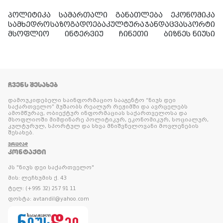
პოლიტიკა
სამართალი
განათლება
ეკონომიკა
სამხედრო
საზოგადოება
კულტურა
ჯანდაცვა
სპორტი
მსოფლიო
ინტერვიუ
ჩინეთი
ბიზნეს ნიუსი
ᲩᲕᲔᲜᲡ ᲨᲔᲡᲐᲮᲔᲑ
დამოუკიდებელი საინფორმაციო სააგენტო “ნიუს დეი
საქართველო” მუშაობს რეალურ რეჟიმში და ავრცელებს
ამომწურავ, ობიექტურ ინფორმაციას საქართველოსა და
მსოფლიოში მიმდინარე პოლიტიკურ, ეკონომიკურ, სოციალურ,
კულტურულ, სპორტულ და სხვა მნიშვნელოვანი მოვლენების
შესახებ.
ᲕᲠᲪᲚᲐᲓ
ᲙᲝᲜᲢᲐᲥᲢᲘ
პს "ნიუს დეი საქართველო"
მის: ლეჩხუმის ქ. 43
ტელ: (+995 32) 257 91 11
ფოსტა: avtandil@yahoo.com