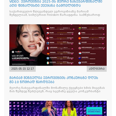
VIDEO: ევროვიზია 2025-ის მეორე ნახევარფინალში
ათი ფინალისტი ქვეყანა გამოვლინდა
საქართველო წლევანდელ ევროვიზიაზე მარიამ
შენგელიამ, სიმღერით Freedom წარადგინა. სამწუხაროდ
2025-05-15 12:17
კულტურა
მარიამ შენგელია ევროვიზიის კონკურსზე დღეს
მე-10 ნომრად წარდგება
მეორე ნახევარფინალში მონაწილე ქვეყნები ხმის მიცემას
მას შემდეგ შეძლებენ, რაც სცენაზე ყველა კონკურსანტი