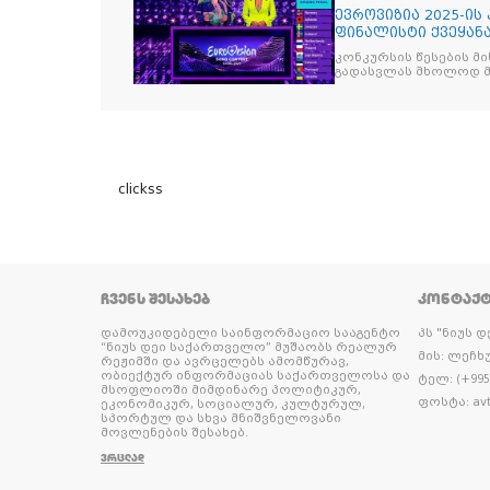
ევროვიზია 2025-ის
ფინალისტი ქვეყან
კონკურსის წესების მ
გადასვლას მხოლოდ მ
clickss
ᲩᲕᲔᲜᲡ ᲨᲔᲡᲐᲮᲔᲑ
ᲙᲝᲜᲢᲐᲥ
დამოუკიდებელი საინფორმაციო სააგენტო
პს "ნიუს 
“ნიუს დეი საქართველო” მუშაობს რეალურ
მის: ლეჩხუ
რეჟიმში და ავრცელებს ამომწურავ,
ობიექტურ ინფორმაციას საქართველოსა და
ტელ: (+995 
მსოფლიოში მიმდინარე პოლიტიკურ,
ფოსტა: avt
ეკონომიკურ, სოციალურ, კულტურულ,
სპორტულ და სხვა მნიშვნელოვანი
მოვლენების შესახებ.
ᲕᲠᲪᲚᲐᲓ