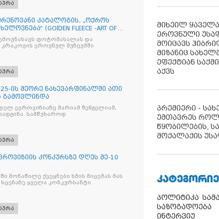
ტურა
რენოვანი კატალოგის, „ოქროს
მიხეილ ყაველ
ხელოვნება“ (GOlDEN FLEECE -ART OF
ეროვნული უსა
შემოუნახავს ფოტომასალას და
მოიცავს ჰიბრ
 კრაკოვის ეროვნულ მუზეუმში
მიზანიც სახელმ
ეფექტიან საქმ
აქვს
ტურა
2025-ის მეორე ნახევარფინალში ათი
ა გამოვლინდა
პრემიერი - სა
ელ ევროვიზიაზე მარიამ შენგელიამ,
რადგინა. სამწუხაროდ
უმთავრეს როლ
წყობილების, ს
მოქალაქის უსა
ტურა
ვროვიზიის კონკურსზე დღეს მე-10
ᲙᲐᲢᲔᲒᲝᲠᲘᲔ
ი მონაწილე ქვეყნები ხმის მიცემას მას
ც სცენაზე ყველა კონკურსანტი
პოლიტიკა
სამ
საზოგადოება
ტურა
ინტერვიუ