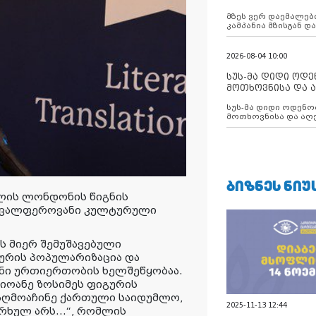
აუცილებლობას გ
მზეს ვერ დაემალები
კამპანია მზისგან 
გვახსენებს
2026-08-04 10:00
სუს-მა დიდი ოდ
მოთხოვნისა და ა
ბათუმის მერიის
სუს-მა დიდი ოდენობით ქრთამის
დააკავა
მოთხოვნისა და აღე
მერიის თანამშრომ
ᲑᲘᲖᲜᲔᲡ ᲜᲘᲣ
ლის ლონდონის წიგნის
რავალფეროვანი კულტურული
ს მიერ შემუშავებული
ურის პოპულარიზაცია და
ანი ურთიერთობის ხელშეწყობაა.
იოანე ზოსიმეს ფიგურის
„აღმოაჩინე ქართული საიდუმლო,
2025-11-13 12:44
რხულ არს...“, რომლის