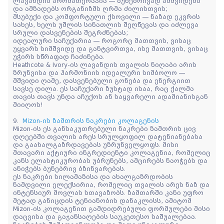
ლავანდის არომათერაპია — ბუნებრივად ამშვიდებს
და ამზადებს ორგანიზმს ღრმა ძილისთვის;
მსუბუქი და კომფორტული ქსოვილი — ნაზად ეკვრის
სახეს, ხელს უშლის სინათლის შეღწევას და იძლევა
სრული დასვენების შეგრძნებას;
იდეალური საჩუქარია — როგორც მათთვის, ვისაც
უყვარს სიმშვიდე და განტვირთვა, ისე მათთვის, ვისაც
უჭირს სწრაფად ჩაძინება.
Heathcote & Ivory-ის ლავანდის თვალის ნიღაბი არის
ზრუნვისა და ჰარმონიის იდეალური სიმბოლო —
მშვიდი ღამე, დასვენებული გონება და ენერგიით
სავსე დილა. ეს საჩუქარი ზუსტად ისაა, რაც ქალმა
თავის თავს უნდა აჩუქოს ან საყვარელი ადამიანისგან
მიიღოს!
9.
Mizon-ის ზამთრის ნაკრები კოლაგენის
Mizon-ის ეს განსაკუთრებული ნაკრები ზამთრის ცივ
დღეებში თვალის არეს სრულყოფილ დატენიანებასა
და გაახალგაზრდავებას უზრუნველყოფს. მისი
მთავარი აქტიური ინგრედიენტი კოლაგენია, რომელიც
კანს ელასტიკურობას უბრუნებს, ამცირებს ნაოჭებს და
ანიჭებს ბუნებრივ ბზინვარებას.
ეს ნაკრები სილამაზისა და ახალგაზრდობის
ნამდვილი ელექსირია, რომელიც თვალის არეს ნაზ და
ინტენსიურ მოვლას სთავაზობს. ზამთარში კანი უფრო
მეტად განიცდის ტენიანობის დანაკლისს, ამიტომ
Mizon-ის კოლაგენით გამდიდრებული ფორმულები მისი
დაცვისა და გაჯანსაღების საუკეთესო საშუალებაა.