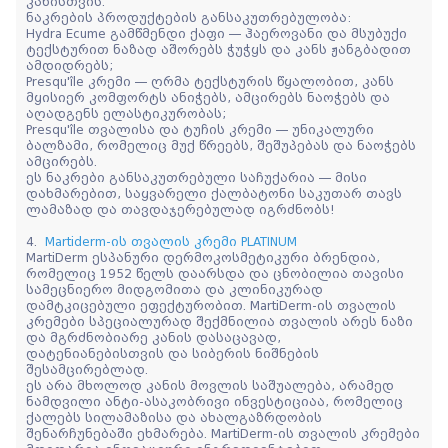
კანისთვის.
ნაკრების პროდუქტების განსაკუთრებულობა:
Hydra Ecume გამწმენდი ქაფი — ჰაეროვანი და მსუბუქი
ტექსტურით ნაზად აშორებს ჭუჭყს და კანს ჟანგბადით
ამდიდრებს;
Presqu'île კრემი — ღრმა ტექსტურის წყალობით, კანს
მყისიერ კომფორტს ანიჭებს, ამცირებს ნაოჭებს და
აღადგენს ელასტიკურობას;
Presqu'île თვალისა და ტუჩის კრემი — უნიკალური
ბალზამი, რომელიც მუქ წრეებს, შეშუპებას და ნაოჭებს
ამცირებს.
ეს ნაკრები განსაკუთრებული საჩუქარია — მისი
დახმარებით, საყვარელი ქალბატონი საკუთარ თავს
ლამაზად და თავდაჯერებულად იგრძნობს!
4.
Martiderm-ის თვალის კრემი PLATINUM
MartiDerm ესპანური დერმოკოსმეტიკური ბრენდია,
რომელიც 1952 წელს დაარსდა და ცნობილია თავისი
სამეცნიერო მიდგომითა და კლინიკურად
დამტკიცებული ეფექტურობით. MartiDerm-ის თვალის
კრემები სპეციალურად შექმნილია თვალის არეს ნაზი
და მგრძნობიარე კანის დასაცავად,
დატენიანებისთვის და სიბერის ნიშნების
შესამცირებლად.
ეს არა მხოლოდ კანის მოვლის საშუალება, არამედ
ნამდვილი ანტი-ასაკობრივი ინვესტიციაა, რომელიც
ქალებს სილამაზისა და ახალგაზრდობის
შენარჩუნებაში ეხმარება. MartiDerm-ის თვალის კრემები