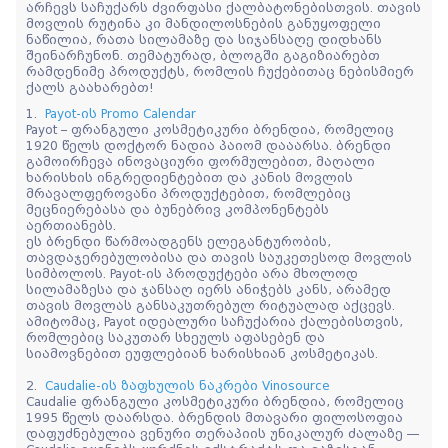
არჩევს საჩუქარს ძვირფასი ქალბატონებისთვის. თავის
მოვლის რუტინა კი მანდილოსნების განუყოფელი
ნაწილია, რათა სილამაზე და სიჯანსაღე დიდხანს
შეინარჩუნონ. თემატურად, ბლოგში გაგიზიარებთ
რამდენიმე პროდუქტს, რომლის ჩუქებითაც ნებისმიერ
ქალს გაახარებთ!
1.
Payot-ის Promo Calendar
Payot – ფრანგული კოსმეტიკური ბრენდია, რომელიც
1920 წელს დოქტორ ნადია პაიომ დააარსა. ბრენდი
გამოირჩევა ინოვაციური ფორმულებით, მაღალი
ხარისხის ინგრედიენტებით და კანის მოვლის
მრავალფეროვანი პროდუქტებით, რომლებიც
მეცნიერებასა და ბუნებრივ კომპონენტებს
აერთიანებს.
ეს ბრენდი წარმოადგენს ელეგანტურობის,
თავდაჯერებულობისა და თავის საუკეთესოდ მოვლის
სიმბოლოს. Payot-ის პროდუქტები არა მხოლოდ
სილამაზესა და ჯანსაღ იერს ანიჭებს კანს, არამედ
თავის მოვლას განსაკუთრებულ რიტუალად აქცევს.
ამიტომაც, Payot იდეალური საჩუქარია ქალებისთვის,
რომლებიც საკუთარ სხეულს აფასებენ და
სიამოვნებით ეუფლებიან ხარისხიან კოსმეტიკას.
2.
Caudalie-ის ზაფხულის ნაკრები Vinosource
Caudalie ფრანგული კოსმეტიკური ბრენდია, რომელიც
1995 წელს დაარსდა. ბრენდის მთავარი ფილოსოფია
დაფუძნებულია ვენური თერაპიის უნიკალურ ძალაზე —