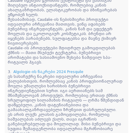
Caudalie იყენებს ყურძნის ექსტრაქტს და ვაზისგან
მიღებულ ანტიოქსიდანტებს, რომლებიც კანის
ახალგაზრდობას, ელასტიკურობას და ბზინვარებას
უწყობენ ხელს.
შესაბამისად, Caudalie-ის ნებისმიერი პროდუქტი
იდეალური არჩევანია მათთვის, ვინც აფასებს
ბუნებრივ ინგრედიენტებს, კანის ნაზ და ეფექტურ
მოვლას და ეკოლოგიურ კოსმეტიკას. ბრენდი არ
იყენებს პარაბენებს, სულფატებსა და მავნე ქიმიურ
ნივთიერებებს.
Caudalie-ის პროდუქტები მდიდრულ გამოცდილებას
ქმნის — მათი მსუბუქი ტექსტურა, ბუნებრივი
არომატები და სასიამოვნო შეხება ნამდვილ სპა-
რიტუალს ჰგავს.
3.
Algologie-ის ნაკრები 2024 Presquile
ეს სასაჩუქრე ნაკრები იდეალური არჩევანია
ქალებისთვის, რომლებსაც კანის პროფესიონალურად
მოვლა უმაღლესი ხარისხის ბუნებრივი
ინგრედიენტებით სურთ. იგი აერთიანებს სამ
მნიშვნელოვან პროდუქტს, რომლებიც ერთად ქმნის
სრულყოფილ სილამაზის რიტუალს — ღრმა წმენდიდან
დაწყებული, კანის დატენიანებითა და
გამაახალგაზრდავებელი ზრუნვით დასრულებული.
ეს არის ლუქს კლასის გამოცდილება, რომელიც
საშუალებას აძლევს ქალს, თავი იგრძნოს
განებივრებულად და მოვლილად. მისი ბუნებრივი და
სუფთა შემადგენლობა იდეალურია მგრძნობიარე