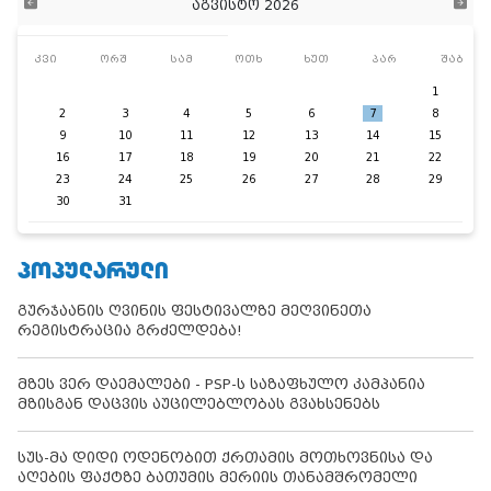
აგვისტო 2026
კვი
ორშ
სამ
ოთხ
ხუთ
პარ
შაბ
1
2
3
4
5
6
7
8
9
10
11
12
13
14
15
16
17
18
19
20
21
22
23
24
25
26
27
28
29
30
31
ᲞᲝᲞᲣᲚᲐᲠᲣᲚᲘ
გურჯაანის ღვინის ფესტივალზე მეღვინეთა
რეგისტრაცია გრძელდება!
მზეს ვერ დაემალები - PSP-ს საზაფხულო კამპანია
მზისგან დაცვის აუცილებლობას გვახსენებს
სუს-მა დიდი ოდენობით ქრთამის მოთხოვნისა და
აღების ფაქტზე ბათუმის მერიის თანამშრომელი