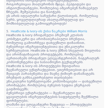
მდიდარია ინოვაციური ინგრედიენტებით,
როგორებიცაა ჰიალურონის მჟავა, პეპტიდები და
ანტიოქსიდანტები, რომლებიც ამცირებენ ჩაშავებულ
წრეებს, შეშუპებასა და ნაოჭებს.
ეს არის იდეალური საჩუქარი ქალისთვის, რომელსაც
სურს, ყოველდღიურად ახალგაზრდულად და
მომხიბვლელად გამოიყურებოდეს!
5.
Heathcote & Ivory-ის ქისა ნაკრები William Morris
Heathcote & Ivory ბრიტანული პრემიუმ კლასის
კოსმეტიკური და არომათერაპიული ბრენდია,
რომელიც გამოირჩევა დახვეწილი დიზაინით,
ბუნებრივი ინგრედიენტებითა და უნიკალური
სურნელებით. Heathcote & Ivory ქმნის სხეულის მოვლისა
და არომატიზაციის პროდუქტებს, რომლებიც
აერთიანებს ბრიტანულ ელეგანტურობას, ნატურალურ
კომპონენტებსა და სასიამოვნო ტექსტურებს.
Heathcote & Ivory-ის პროდუქტები მდიდარია
მცენარეული ექსტრაქტებით, ეთერზეთებით და არ
შეიცავს პარაბენებსა და მავნე ქიმიურ დანამატებს.
ბრენდის განსაკუთრებული თვისებები:
უნიკალური სურნელოვანი კომპოზიციები — დახვეწილი
არომატები, რომლებიც ბუნების სუფთა ენერგიას
გადმოსცემს;
ბუნებრივი ექსტრაქტები — მცენარეული და
ყვავილების ინგრედიენტების საფუძველზე შექმნილი
ფორმულები;
ლამაზი და ელეგანტური შეფუთვა — პროდუქტები