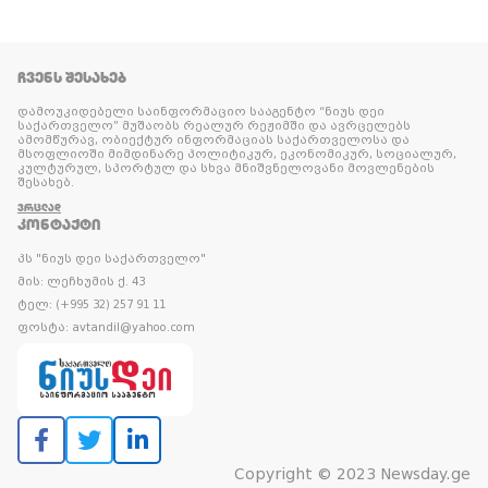
ᲩᲕᲔᲜᲡ ᲨᲔᲡᲐᲮᲔᲑ
დამოუკიდებელი საინფორმაციო სააგენტო “ნიუს დეი
საქართველო” მუშაობს რეალურ რეჟიმში და ავრცელებს
ამომწურავ, ობიექტურ ინფორმაციას საქართველოსა და
მსოფლიოში მიმდინარე პოლიტიკურ, ეკონომიკურ, სოციალურ,
კულტურულ, სპორტულ და სხვა მნიშვნელოვანი მოვლენების
შესახებ.
ᲕᲠᲪᲚᲐᲓ
ᲙᲝᲜᲢᲐᲥᲢᲘ
პს "ნიუს დეი საქართველო"
მის: ლეჩხუმის ქ. 43
ტელ: (+995 32) 257 91 11
ფოსტა: avtandil@yahoo.com
Copyright © 2023 Newsday.ge