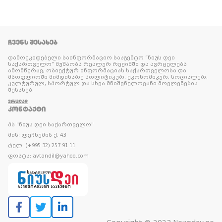
ᲩᲕᲔᲜᲡ ᲨᲔᲡᲐᲮᲔᲑ
დამოუკიდებელი საინფორმაციო სააგენტო “ნიუს დეი
საქართველო” მუშაობს რეალურ რეჟიმში და ავრცელებს
ამომწურავ, ობიექტურ ინფორმაციას საქართველოსა და
მსოფლიოში მიმდინარე პოლიტიკურ, ეკონომიკურ, სოციალურ,
კულტურულ, სპორტულ და სხვა მნიშვნელოვანი მოვლენების
შესახებ.
ᲕᲠᲪᲚᲐᲓ
ᲙᲝᲜᲢᲐᲥᲢᲘ
პს "ნიუს დეი საქართველო"
მის: ლეჩხუმის ქ. 43
ტელ: (+995 32) 257 91 11
ფოსტა: avtandil@yahoo.com