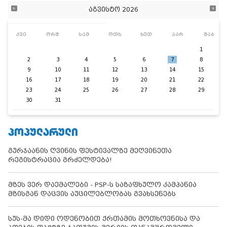
აგვისტო 2026
კვი
ორშ
სამ
ოთხ
ხუთ
პარ
შაბ
1
2
3
4
5
6
7
8
9
10
11
12
13
14
15
16
17
18
19
20
21
22
23
24
25
26
27
28
29
30
31
ᲞᲝᲞᲣᲚᲐᲠᲣᲚᲘ
გურჯაანის ღვინის ფესტივალზე მეღვინეთა
რეგისტრაცია გრძელდება!
მზეს ვერ დაემალები - PSP-ს საზაფხულო კამპანია
მზისგან დაცვის აუცილებლობას გვახსენებს
სუს-მა დიდი ოდენობით ქრთამის მოთხოვნისა და