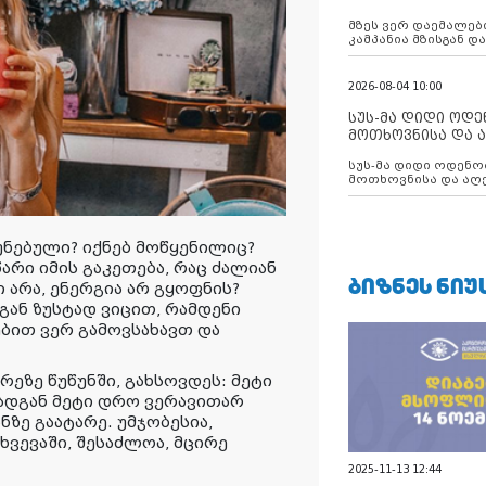
აუცილებლობას გ
მზეს ვერ დაემალები
კამპანია მზისგან 
გვახსენებს
2026-08-04 10:00
სუს-მა დიდი ოდ
მოთხოვნისა და ა
ბათუმის მერიის
სუს-მა დიდი ოდენობით ქრთამის
დააკავა
მოთხოვნისა და აღე
მერიის თანამშრომ
ნებული? იქნებ მოწყენილიც?
არი იმის გაკეთება, რაც ძალიან
ᲑᲘᲖᲜᲔᲡ ᲜᲘᲣ
ი არა, ენერგია არ გყოფნის?
ან ზუსტად ვიცით, რამდენი
ებით ვერ გამოვსახავთ და
ეზე წუწუნში, გახსოვდეს: მეტი
რადგან მეტი დრო ვერავითარ
ნზე გაატარე. უმჯობესია,
ხვევაში, შესაძლოა, მცირე
2025-11-13 12:44