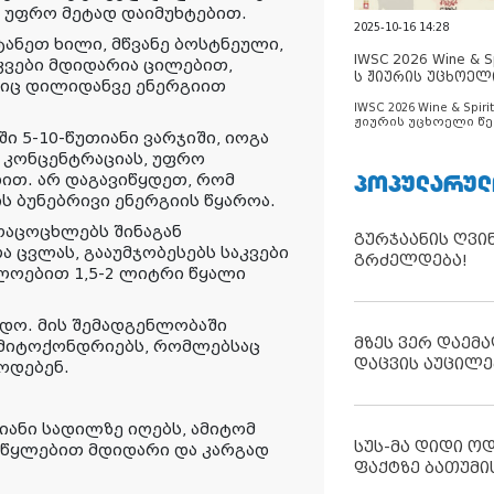
თ უფრო მეტად დაიმუხტებით.
2025-10-16 14:28
ტანეთ ხილი, მწვანე ბოსტნეული,
IWSC 2026 Wine & Spi
აკვები მდიდარია ცილებით,
ს ჟიურის უცხოელ
ბიც დილიდანვე ენერგიით
ცნობილია
IWSC 2026 Wine & Spirit
ჟიურის უცხოელი წე
ი 5-10-წუთიანი ვარჯიში, იოგა
ცნობილია
 კონცენტრაციას, უფრო
ᲞᲝᲞᲣᲚᲐᲠᲣᲚ
ით. არ დაგავიწყდეთ, რომ
ს ბუნებრივი ენერგიის წყაროა.
მოაცოცხლებს შინაგან
გურჯაანის ღვი
 ცვლას, გააუმჯობესებს საკვები
გრძელდება!
ლოებით 1,5-2 ლიტრი წყალი
ადო. მის შემადგენლობაში
მზეს ვერ დაემა
ს მიტოქონდრიებს, რომლებსაც
დაცვის აუცილე
ოდებენ.
იანი სადილზე იღებს, ამიტომ
სუს-მა დიდი ო
რწყლებით მდიდარი და კარგად
ფაქტზე ბათუმი