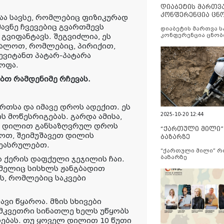
დიაბეტის მართვ
კონფერენცია ცნ
ა სავსე, რომლებიც ფიზიკურად
და სერვისების გ
ავნე ჩვევებიც გვართმევს
დიაბეტის მართვა 
 გვიფანტავს. შეგვიძლია, ეს
კონფერენცია ცნობ
სერვისების გაუმჯობ
ვალოთ, რომლებიც, პირიქით,
შევიტანთ პატარ-პატარა
ოფა.
ბთ რამდენიმე რჩევას.
რთსა და იმავე დროს ადექით. ეს
2025-10-20 12:44
 მოწესრიგებას. გარდა ამისა,
ელ დილით განსაზღვრულ დროს
“ქართული მილი
როთ, შეიმუშავეთ დილის
ბაზარზე
შეასრულებთ.
“ქართული მილი” 
ბაზარზე
ქა ქერის დაფქული ჯეჯილის ჩაი.
მელიც სისხლს ჟანგბადით
ს, რომლებიც საკვები
ავი წყაროა. მზის სხივები
 მკვეთრი სინათლე ხელს უწყობს
რებას. თუ ყოველ დილით 10 წუთი