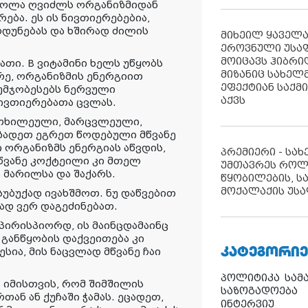
უკოლა ღვიძლს ორგანიზმიდან
ება. ეს ის ნივთიერებებია,
უნებას და ხშირად ძილის
მიხეილ ყაველ
ეროვნული უსა
მოიცავს ჰიბრ
ათი. B ვიტამინი ხელს უწყობს
მიზანიც სახელმ
რე, ორგანიზმის ენერგიით
ეფექტიან საქმ
აუმჯობესებს ნერვული
აქვს
ნივთიერებათა ცვლას.
, თხილეული, მარცვლეული,
მზადეთ ეგრეთ წოდებული მწვანე
ორგანიზმს ენერგიას აწვდის,
პრემიერი - სა
 მწვანე კოქტეილი კი მთელ
უმთავრეს როლ
 მარილსა და შაქარს.
წყობილების, ს
მოქალაქის უსა
სუბუქად ივახშმოთ. ნუ დაწვებით
გად ვერ დაგეძინებათ.
აპირისპიორდ, ის მაინცდამაინც
, განწყობის დაქვეითება კი
ᲙᲐᲢᲔᲒᲝᲠᲘᲔ
ია, მის ნაცვლად მწვანე ჩაი
პოლიტიკა
სამ
დ იმისთვის, რომ შიმშილის
საზოგადოება
ნ ან ქუჩაში ჭამას. ეცადეთ,
ინტერვიუ