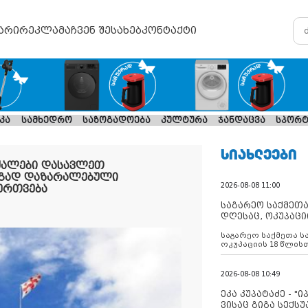
არი
რეკლამა
ჩვენ შესახებ
კონტაქტი
კა
სამხედრო
საზოგადოება
კულტურა
ჯანდაცვა
სპორტ
ᲡᲘᲐᲮᲚᲔᲔᲑᲘ
 ძალები დასავლეთ
გად დაზარალებული
2026-08-08 11:00
ერთვება
საგარეო საქმეთა
დღესაც, ოკუპაცი
რუსეთი არ ასრუ
საგარეო საქმეთა ს
შუამავლ
ოკუპაციის 18 წლის
ასრულებს ევროკავ
დადებულ 2008 წლის
შეწყვეტის შეთანხმე
2026-08-08 10:49
აფართოებს საკუთ
ოკუპირებულ რეგიონ
ეკა კუპატაძე - "
მილიტარიზაციის პ
ვისაც გიგა სექს
დგამს ნაბიჯებს მა