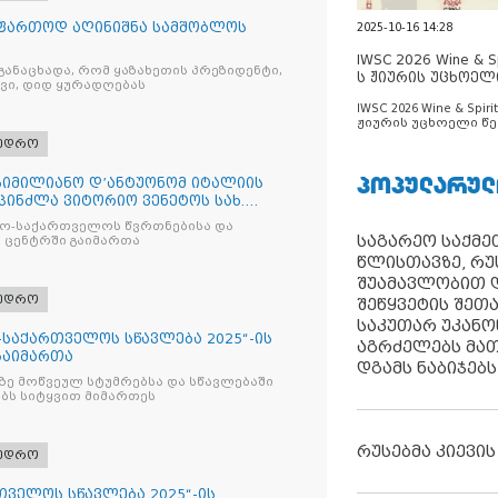
ი ფართოდ აღინიშნა სამშობლოს
2025-10-16 14:28
IWSC 2026 Wine & Spi
განაცხადა, რომ ყაზახეთის პრეზიდენტი,
ს ჟიურის უცხოელ
ვი, დიდ ყურადღებას
ცნობილია
IWSC 2026 Wine & Spirit
ჟიურის უცხოელი წე
ცნობილია
ხედრო
ᲞᲝᲞᲣᲚᲐᲠᲣᲚ
სიმილიანო დ’ანტუონომ იტალიის
პინძლა ვიტორიო ვენეტოს სახ.
ატო-საქართველოს წვრთნებისა და
საგარეო საქმეთ
 ცენტრში გაიმართა
წლისთავზე, რუ
შუამავლობით დ
ხედრო
შეწყვეტის შეთ
საკუთარ უკან
ტო-საქართველოს სწავლება 2025“-ის
აგრძელებს მათ
გაიმართა
დგამს ნაბიჯებს
ზე მოწვეულ სტუმრებსა და სწავლებაში
ბს სიტყვით მიმართეს
რუსებმა კიევის
ხედრო
რთველოს სწავლება 2025“-ის