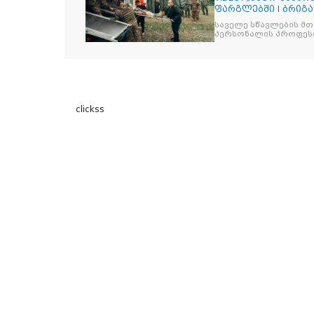
ფარგლებში I ბრიგ
ჰოსპიტალის
საველე სწავლების მთ
პერსონალის პროფესი
clickss