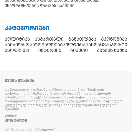
სუვერენიტეტის და თითოეული მოქალაქის
უსაფრთხოების დაცვის საქმეში
ᲙᲐᲢᲔᲒᲝᲠᲘᲔᲑᲘ
პოლიტიკა
სამართალი
განათლება
ეკონომიკა
სამხედრო
საზოგადოება
კულტურა
ჯანდაცვა
სპორტი
მსოფლიო
ინტერვიუ
ჩინეთი
ბიზნეს ნიუსი
ᲩᲕᲔᲜᲡ ᲨᲔᲡᲐᲮᲔᲑ
დამოუკიდებელი საინფორმაციო სააგენტო “ნიუს დეი
საქართველო” მუშაობს რეალურ რეჟიმში და ავრცელებს
ამომწურავ, ობიექტურ ინფორმაციას საქართველოსა და
მსოფლიოში მიმდინარე პოლიტიკურ, ეკონომიკურ, სოციალურ,
კულტურულ, სპორტულ და სხვა მნიშვნელოვანი მოვლენების
შესახებ.
ᲕᲠᲪᲚᲐᲓ
ᲙᲝᲜᲢᲐᲥᲢᲘ
პს "ნიუს დეი საქართველო"