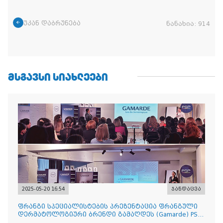
უკან დაბრუნება
ნანახია:
914
ᲛᲡᲒᲐᲕᲡᲘ ᲡᲘᲐᲮᲚᲔᲔᲑᲘ
2025-05-20 16:54
ჯანდაცვა
ფრანგი სპეციალისტების პრეზენტაცია ფრანგული
დერმატოლოგიური ბრენდი გამაღდეს (Gamarde) PSP-
ს ქსელის თან