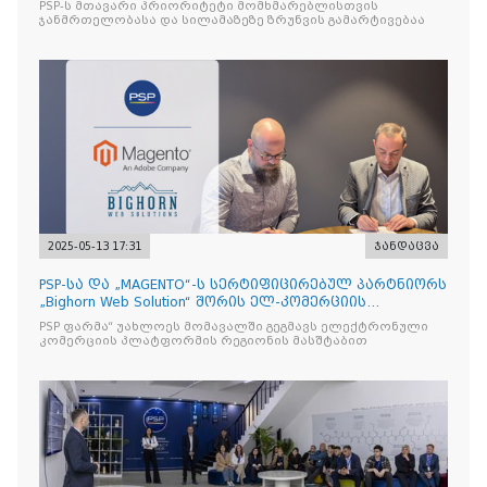
PSP-ს მთავარი პრიორიტეტი მომხმარებლისთვის
ჯანმრთელობასა და სილამაზეზე ზრუნვის გამარტივებაა
2025-05-13 17:31
ჯანდაცვა
PSP-სა და „MAGENTO“-ს სერტიფიცირებულ პარტნიორს
„Bighorn Web Solution“ შორის ელ-კომერციის
პლატფორმის
PSP ფარმა“ უახლოეს მომავალში გეგმავს ელექტრონული
კომერციის პლატფორმის რეგიონის მასშტაბით