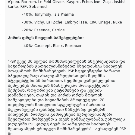
A'pieu, Bio-rom, Le Petit Olivier, Kaypro, Echos line, Ziaja, Institut
karite, REF, Sebamed
·
-40%: Tonymoly, Isis Pharma
·
-30%: Vichy, La Roche, Embryolisse, CRV, Uriage, Nuxe
·
-20%: Essence, Catrice
პირის ღრუს მოვლის საშუალებები:
·
-40%: Curasept, Blanx, Biorepair.
“PSP
უკვე 30 წელია მომხმარებლების ინტერესებისა და
საჭიროების გათვალისწინებით სხვადასხვა სიახლეს
სთავაზობს მომხმარებელს.
PSP
სტუდენტური ბარათი
სპეციალურად ახალგაზრდებისთვის შეიქმნა.
სტუდენტები ამ ბარათით, მუდმივი ფასდაკლებით
შეძლებენ მათთვის საინტერესო პროდუქტების
შეძენას, როგორიცაა ვიტამინები და კვების
დანამატები, თავის და პირის ღრუს მოვლის
საშუალებები და სილამაზის პროდუქტები. 28
თებერვლის ჩათვლით სტუდენტური ბარათის
მფლობელები დამატებით საჩუქრად ვაუჩერს
მიიღებენ, რომლის გამოყენება სურვილისამებრ
შეუძლიათ მომდევნო 2 თვის განმავლობაში.
უახლოეს
დღეებში PSP
კიდევ ბევრ სასარგებლო სიახლეს
შესთავაზებს ერთგულ მომხმარებელს“ - აცხადებენ
PSP-
ში.