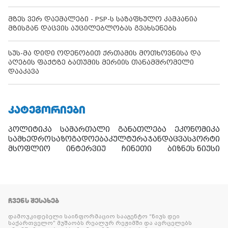
მზეს ვერ დაემალები - PSP-ს საზაფხულო კამპანია
მზისგან დაცვის აუცილებლობას გვახსენებს
სუს-მა დიდი ოდენობით ქრთამის მოთხოვნისა და
აღების ფაქტზე ბათუმის მერიის თანამშრომელი
დააკავა
ᲙᲐᲢᲔᲒᲝᲠᲘᲔᲑᲘ
პოლიტიკა
სამართალი
განათლება
ეკონომიკა
სამხედრო
საზოგადოება
კულტურა
ჯანდაცვა
სპორტი
მსოფლიო
ინტერვიუ
ჩინეთი
ბიზნეს ნიუსი
ᲩᲕᲔᲜᲡ ᲨᲔᲡᲐᲮᲔᲑ
დამოუკიდებელი საინფორმაციო სააგენტო “ნიუს დეი
საქართველო” მუშაობს რეალურ რეჟიმში და ავრცელებს