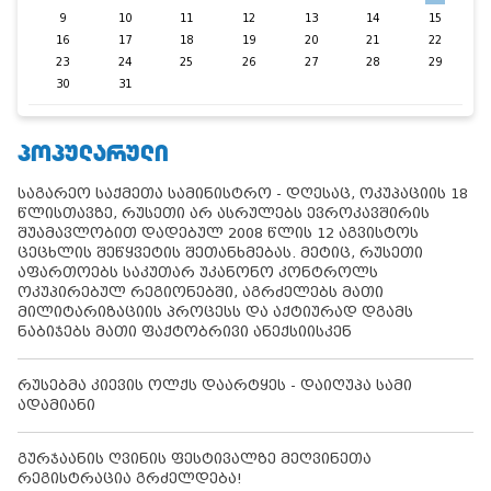
9
10
11
12
13
14
15
16
17
18
19
20
21
22
23
24
25
26
27
28
29
30
31
ᲞᲝᲞᲣᲚᲐᲠᲣᲚᲘ
საგარეო საქმეთა სამინისტრო - დღესაც, ოკუპაციის 18
წლისთავზე, რუსეთი არ ასრულებს ევროკავშირის
შუამავლობით დადებულ 2008 წლის 12 აგვისტოს
ცეცხლის შეწყვეტის შეთანხმებას. მეტიც, რუსეთი
აფართოებს საკუთარ უკანონო კონტროლს
ოკუპირებულ რეგიონებში, აგრძელებს მათი
მილიტარიზაციის პროცესს და აქტიურად დგამს
ნაბიჯებს მათი ფაქტობრივი ანექსიისკენ
რუსებმა კიევის ოლქს დაარტყეს - დაიღუპა სამი
ადამიანი
გურჯაანის ღვინის ფესტივალზე მეღვინეთა
რეგისტრაცია გრძელდება!