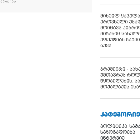
იმართება
მიხეილ ყაველ
ეროვნული უსა
მოიცავს ჰიბრ
მიზანიც სახელმ
ეფექტიან საქმ
აქვს
პრემიერი - სა
უმთავრეს როლ
წყობილების, ს
მოქალაქის უსა
ᲙᲐᲢᲔᲒᲝᲠᲘᲔ
პოლიტიკა
სამ
საზოგადოება
ინტერვიუ