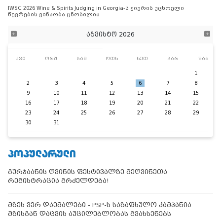
IWSC 2026 Wine & Spirits Judging in Georgia-ს ჟიურის უცხოელი
წევრების ვინაობა ცნობილია
აგვისტო 2026
კვი
ორშ
სამ
ოთხ
ხუთ
პარ
შაბ
1
2
3
4
5
6
7
8
9
10
11
12
13
14
15
16
17
18
19
20
21
22
23
24
25
26
27
28
29
30
31
ᲞᲝᲞᲣᲚᲐᲠᲣᲚᲘ
გურჯაანის ღვინის ფესტივალზე მეღვინეთა
რეგისტრაცია გრძელდება!
მზეს ვერ დაემალები - PSP-ს საზაფხულო კამპანია
მზისგან დაცვის აუცილებლობას გვახსენებს