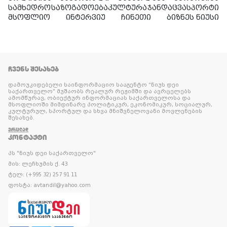
სამხედრო
საზოგადოება
კულტურა
ჯანდაცვა
სპორტი
მსოფლიო
ინტერვიუ
ჩინეთი
ბიზნეს ნიუსი
ᲩᲕᲔᲜᲡ ᲨᲔᲡᲐᲮᲔᲑ
დამოუკიდებელი საინფორმაციო სააგენტო “ნიუს დეი
საქართველო” მუშაობს რეალურ რეჟიმში და ავრცელებს
ამომწურავ, ობიექტურ ინფორმაციას საქართველოსა და
მსოფლიოში მიმდინარე პოლიტიკურ, ეკონომიკურ, სოციალურ,
კულტურულ, სპორტულ და სხვა მნიშვნელოვანი მოვლენების
შესახებ.
ᲕᲠᲪᲚᲐᲓ
ᲙᲝᲜᲢᲐᲥᲢᲘ
პს "ნიუს დეი საქართველო"
მის: ლეჩხუმის ქ. 43
ტელ: (+995 32) 257 91 11
ფოსტა: avtandil@yahoo.com