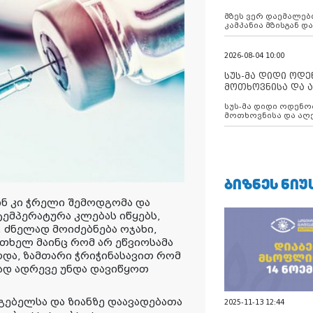
აუცილებლობას გ
მზეს ვერ დაემალები
კამპანია მზისგან 
გვახსენებს
2026-08-04 10:00
სუს-მა დიდი ოდ
მოთხოვნისა და ა
ბათუმის მერიის
სუს-მა დიდი ოდენობით ქრთამის
დააკავა
მოთხოვნისა და აღე
მერიის თანამშრომ
ᲑᲘᲖᲜᲔᲡ ᲜᲘᲣ
ინ კი ჭრელი შემოდგომა და
ტემპერატურა კლებას იწყებს,
 ძნელად მოიძებნება ოჯახი,
თხელ მაინც რომ არ ეწვიოსამა
ჰოდა, ზამთარი ჭრიჭინასავით რომ
ად ადრევე უნდა დავიწყოთ
რგებელსა და ზიანზე დაავადებათა
2025-11-13 12:44