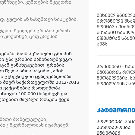
რუნჩხვები, კუნთების მკვეთრი
მიხეილ ყაველ
, გულის ან სასუნთქი სისტემის,
ეროვნული უსა
მოიცავს ჰიბრ
სიტები. ჩვილებს გრიპის დროს
მიზანიც სახელმ
კრუნჩხვა, ცრუ კრუპის
ეფექტიან საქმ
აქვს
ებიან, რომ სეზონური გრიპის
 გზა გრიპის საწინააღმდეგო
სგან განსხვავებით, გრიპის
პრემიერი - სა
ლ წელს არის საჭირო, ამის
უმთავრეს როლ
ი გენეტიკური ცვალებადობაა.
წყობილების, ს
ს მიერ საქართველოში 2012-2013
მოქალაქის უსა
ი ვაქცინების რაოდენობა
სთვის 100 000 მიაღწევს და
კუთებით მაღალი რისკის ქვეშ
ᲙᲐᲢᲔᲒᲝᲠᲘᲔ
 მათი მომვლელები;
პოლიტიკა
სამ
ბიც მკურნალობას იტარებენ;
საზოგადოება
ინტერვიუ