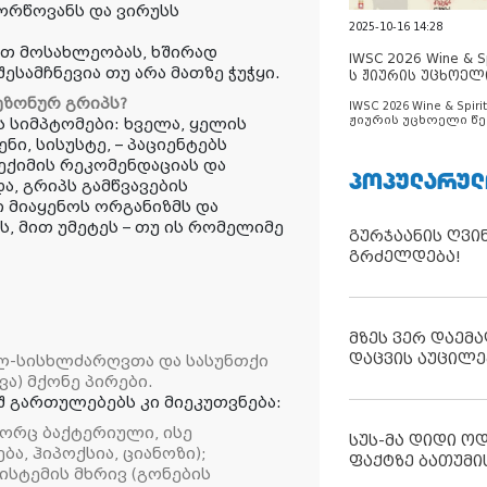
ლორწოვანს და ვირუსს
2025-10-16 14:28
ბთ მოსახლეობას, ხშირად
IWSC 2026 Wine & Spi
ესამჩნევია თუ არა მათზე ჭუჭყი.
ს ჟიურის უცხოელ
ცნობილია
ეზონურ გრიპს?
IWSC 2026 Wine & Spirit
ჟიურის უცხოელი წე
ს სიმპტომები: ხველა, ყელის
ცნობილია
ნი, სისუსტე, – პაციენტებს
ექიმის რეკომენდაციას და
ᲞᲝᲞᲣᲚᲐᲠᲣᲚ
ა, გრიპს გამწვავების
ი მიაყენოს ორგანიზმს და
, მით უმეტეს – თუ ის რომელიმე
გურჯაანის ღვი
გრძელდება!
მზეს ვერ დაემა
დაცვის აუცილე
ულ-სისხლძარღვთა და სასუნთქი
ვა) მქონე პირები.
 გართულებებს კი მიეკუთვნება:
გორც ბაქტერიული, ისე
სუს-მა დიდი ო
ა, ჰიპოქსია, ციანოზი);
ფაქტზე ბათუმი
სტემის მხრივ (გონების