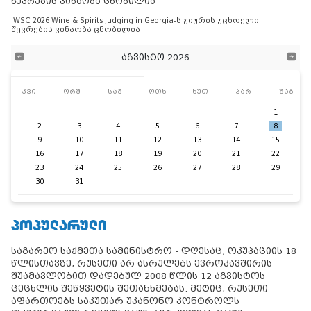
წევრების ვინაობა ცნობილია
IWSC 2026 Wine & Spirits Judging in Georgia-ს ჟიურის უცხოელი
წევრების ვინაობა ცნობილია
აგვისტო 2026
კვი
ორშ
სამ
ოთხ
ხუთ
პარ
შაბ
1
2
3
4
5
6
7
8
9
10
11
12
13
14
15
16
17
18
19
20
21
22
23
24
25
26
27
28
29
30
31
ᲞᲝᲞᲣᲚᲐᲠᲣᲚᲘ
საგარეო საქმეთა სამინისტრო - დღესაც, ოკუპაციის 18
წლისთავზე, რუსეთი არ ასრულებს ევროკავშირის
შუამავლობით დადებულ 2008 წლის 12 აგვისტოს
ცეცხლის შეწყვეტის შეთანხმებას. მეტიც, რუსეთი
აფართოებს საკუთარ უკანონო კონტროლს