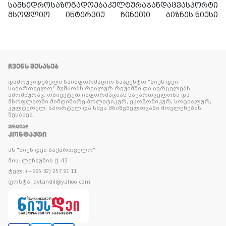
სამხედრო
საზოგადოება
კულტურა
ჯანდაცვა
სპორტი
მსოფლიო
ინტერვიუ
ჩინეთი
ბიზნეს ნიუსი
ᲩᲕᲔᲜᲡ ᲨᲔᲡᲐᲮᲔᲑ
დამოუკიდებელი საინფორმაციო სააგენტო “ნიუს დეი
საქართველო” მუშაობს რეალურ რეჟიმში და ავრცელებს
ამომწურავ, ობიექტურ ინფორმაციას საქართველოსა და
მსოფლიოში მიმდინარე პოლიტიკურ, ეკონომიკურ, სოციალურ,
კულტურულ, სპორტულ და სხვა მნიშვნელოვანი მოვლენების
შესახებ.
ᲕᲠᲪᲚᲐᲓ
ᲙᲝᲜᲢᲐᲥᲢᲘ
პს "ნიუს დეი საქართველო"
მის: ლეჩხუმის ქ. 43
ტელ: (+995 32) 257 91 11
ფოსტა: avtandil@yahoo.com