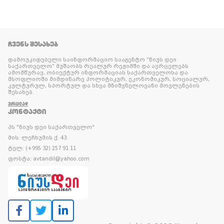
ᲩᲕᲔᲜᲡ ᲨᲔᲡᲐᲮᲔᲑ
დამოუკიდებელი საინფორმაციო სააგენტო “ნიუს დეი
საქართველო” მუშაობს რეალურ რეჟიმში და ავრცელებს
ამომწურავ, ობიექტურ ინფორმაციას საქართველოსა და
მსოფლიოში მიმდინარე პოლიტიკურ, ეკონომიკურ, სოციალურ,
კულტურულ, სპორტულ და სხვა მნიშვნელოვანი მოვლენების
შესახებ.
ᲕᲠᲪᲚᲐᲓ
ᲙᲝᲜᲢᲐᲥᲢᲘ
პს "ნიუს დეი საქართველო"
მის: ლეჩხუმის ქ. 43
ტელ: (+995 32) 257 91 11
ფოსტა: avtandil@yahoo.com