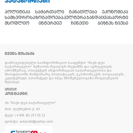
ᲙᲐᲢᲔᲒᲝᲠᲘᲔᲑᲘ
პოლიტიკა
სამართალი
განათლება
ეკონომიკა
სამხედრო
საზოგადოება
კულტურა
ჯანდაცვა
სპორტი
მსოფლიო
ინტერვიუ
ჩინეთი
ბიზნეს ნიუსი
ᲩᲕᲔᲜᲡ ᲨᲔᲡᲐᲮᲔᲑ
დამოუკიდებელი საინფორმაციო სააგენტო “ნიუს დეი
საქართველო” მუშაობს რეალურ რეჟიმში და ავრცელებს
ამომწურავ, ობიექტურ ინფორმაციას საქართველოსა და
მსოფლიოში მიმდინარე პოლიტიკურ, ეკონომიკურ, სოციალურ,
კულტურულ, სპორტულ და სხვა მნიშვნელოვანი მოვლენების
შესახებ.
ᲕᲠᲪᲚᲐᲓ
ᲙᲝᲜᲢᲐᲥᲢᲘ
პს "ნიუს დეი საქართველო"
მის: ლეჩხუმის ქ. 43
ტელ: (+995 32) 257 91 11
ფოსტა: avtandil@yahoo.com