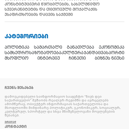
კონსტიტუციური წყობილების, სახელმწიფო
სუვერენიტეტის და თითოეული მოქალაქის
უსაფრთხოების დაცვის საქმეში
ᲙᲐᲢᲔᲒᲝᲠᲘᲔᲑᲘ
პოლიტიკა
სამართალი
განათლება
ეკონომიკა
სამხედრო
საზოგადოება
კულტურა
ჯანდაცვა
სპორტი
მსოფლიო
ინტერვიუ
ჩინეთი
ბიზნეს ნიუსი
ᲩᲕᲔᲜᲡ ᲨᲔᲡᲐᲮᲔᲑ
დამოუკიდებელი საინფორმაციო სააგენტო “ნიუს დეი
საქართველო” მუშაობს რეალურ რეჟიმში და ავრცელებს
ამომწურავ, ობიექტურ ინფორმაციას საქართველოსა და
მსოფლიოში მიმდინარე პოლიტიკურ, ეკონომიკურ, სოციალურ,
კულტურულ, სპორტულ და სხვა მნიშვნელოვანი მოვლენების
შესახებ.
ᲕᲠᲪᲚᲐᲓ
ᲙᲝᲜᲢᲐᲥᲢᲘ