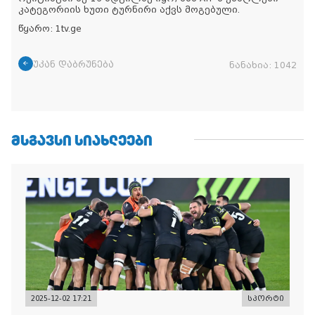
კატეგორიის ხუთი ტურნირი აქვს მოგებული.
წყარო: 1tv.ge
უკან დაბრუნება
ნანახია:
1042
ᲛᲡᲒᲐᲕᲡᲘ ᲡᲘᲐᲮᲚᲔᲔᲑᲘ
2025-12-02 17:21
სპორტი