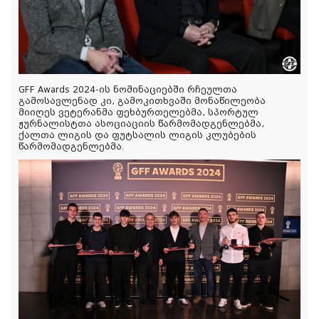
GFF Awards 2024-ის ნომინაციებში რჩეულთა
გამოსავლენად კი, გამოკითხვაში მონაწილეობა
მიიღეს ვეტერანმა ფეხბურთელებმა, სპორტულ
ჟურნალისტთა ასოციაციის წარმომადგენლებმა,
ქალთა ლიგის და ფუტსალის ლიგის კლუბების
წარმომადგენლებმა.