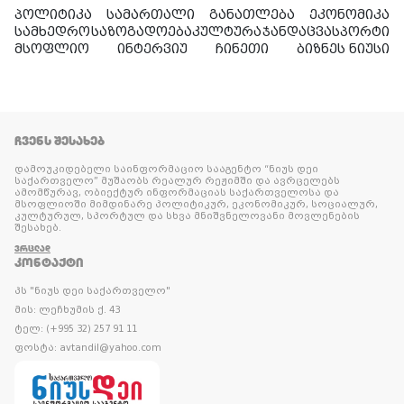
პოლიტიკა
სამართალი
განათლება
ეკონომიკა
სამხედრო
საზოგადოება
კულტურა
ჯანდაცვა
სპორტი
მსოფლიო
ინტერვიუ
ჩინეთი
ბიზნეს ნიუსი
ᲩᲕᲔᲜᲡ ᲨᲔᲡᲐᲮᲔᲑ
დამოუკიდებელი საინფორმაციო სააგენტო “ნიუს დეი
საქართველო” მუშაობს რეალურ რეჟიმში და ავრცელებს
ამომწურავ, ობიექტურ ინფორმაციას საქართველოსა და
მსოფლიოში მიმდინარე პოლიტიკურ, ეკონომიკურ, სოციალურ,
კულტურულ, სპორტულ და სხვა მნიშვნელოვანი მოვლენების
შესახებ.
ᲕᲠᲪᲚᲐᲓ
ᲙᲝᲜᲢᲐᲥᲢᲘ
პს "ნიუს დეი საქართველო"
მის: ლეჩხუმის ქ. 43
ტელ: (+995 32) 257 91 11
ფოსტა: avtandil@yahoo.com